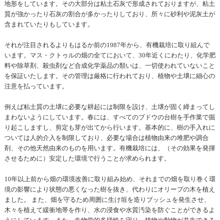
地形をしています。その大部分は粘土石灰で形成されておりますが、粘土
質が強かったり石灰の割合が多かったりしており、所々に砂利や泥灰土が
含まれていたりもしています。
それが注目されるよりもはるか前の1987年から、有機栽培に取り組んで
います。マス・クトゥルの畑の全てにおいて、30年近くにわたり、化学肥
料や除草剤、殺虫剤など合成化学薬品の類いは、一切使われていないこと
を保証いたします。その管理は厳格に行われており、植物や土壌に細心の
注意を払っています。
例えば粘土質の土壌に必要な耕起には制限を設け、土壌が固く締まってし
まわないようにしています。春には、すべてのブドウの台樹を手作業で掘
り起こしますし、剪定も芽が出てから行います。基本的に、樹の手入れに
ついては人的介入を制限しており、必要な場合は植物由来の堆肥や調合
剤、その他天然由来のものを用います。有機栽培には、（その効果を発揮
させるために）安定した環境で行うことが求められます。
10年以上前から畑の環境改善に取り組み始め、それまでの畑を取り巻く環
境の影響により状態の悪くなった樹を抜き、代わりにオリーブの木を植え
ました。 また、畑を守るため周囲に生け垣を造りブッシュを発生させ、
木々を植えて緩衝地帯を作り、水の浸食や水質汚染を防ぐことができるよ