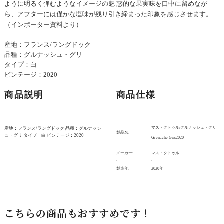
ように明るく弾むようなイメージの魅 惑的な果実味を口中に留めなが
ら、アフターには僅かな塩味が残り引き締まった印象を感じさせます。
（インポーター資料より）
産地：フランス/ラングドック
品種：グルナッシュ・グリ
タイプ：白
ビンテージ：2020
商品説明
商品仕様
マス・クトゥル/グルナッシュ・グリ
産地：フランス/ラングドック 品種：グルナッシ
製品名:
ュ・グリ タイプ：白 ビンテージ：2020
Grenache Gris2020
メーカー:
マス・クトゥル
製造年:
2020年
こちらの商品もおすすめです！