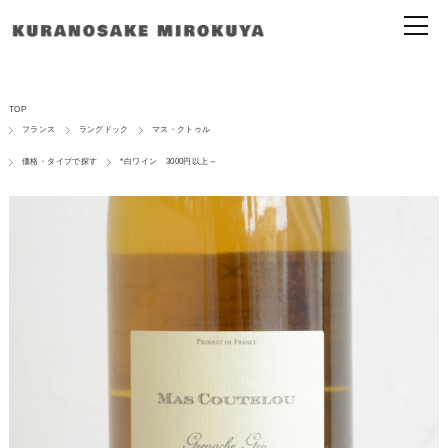
TOP
フランス
ラングドック
マス・クトゥル
価格・タイプで探す
*白ワイン 3000円以上～