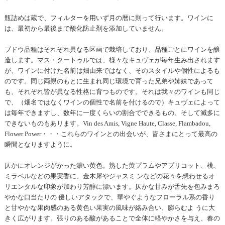
瓶詰めは蔵で、フィルターを用いず月の暦に則って行います。ワインに
は、最初から最後まで酸化防止剤を添加していません。
ブドウ品種はそれぞれ異なる区画で栽培しており、品種ごとにワインを醸
造します。マス・クートゥルでは、様々なキュヴェが毎年生み出されます
が、ワインに付けた名前は畑由来ではなく、そのスタイルや個性によるも
のです。同じ両親のもとに生まれ同じ環境で育った兄弟や姉妹であって
も、それぞれ皆が異なる性格に育つものです。それは我々のワインも同じ
で、（畑名ではなくワインの個性で名前を付けるので）キュヴェによって
は毎年できますし、数年に一度くらいの割合でできるもの、そして滅多に
できないものもあります。Vin des Amis, Vigne Haute, Classe, Flambadou,
Flower Power・・・これらのワインとの出会いが、皆さまにとって最高の
瞬間となりますように。
仄かにオレンジがかった濃い黄色。熟した黄プラムやアプリコット、桃、
ミラベルなどの果実香に、金木犀やジャスミ ンなどの花々を想わせるオ
リエンタルな印象が加わり芳醇に漂います。仄かな甘みが舌先を包みまろ
やかな口当たりの 優しいアタックで、華やぐようなフローラル系の香り
と甘やかな果肉感のある黄色い果実の風味が絡み合い、膨らむよ うに大
きく広がります。張りのある酸があることで全体に軽やかさを与え、春の