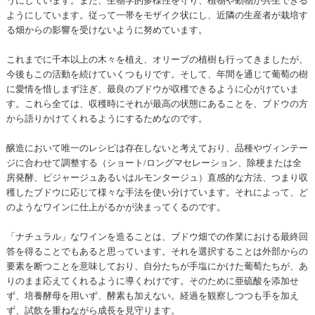
うにしています。また、生物学的多様性を守り、植物や動物が共生できる
ようにしています。従って一帯をモザイク状にし、近隣の生産者が栽培す
る畑からの影響を受けないように努めています。
これまでに千本以上の木々を植え、オリーブの植樹も行ってきましたが、
今後もこの活動を続けていくつもりです。そして、年間を通じて葡萄の樹
に愛情を惜しまず注ぎ、最良のブドウが収穫できるように心がけていま
す。これら全ては、収穫時にそれが最高の状態にあることを、ブドウの方
から語りかけてくれるようにするためなのです。
醸造において唯一のレシピは存在しないと考えており、品種やヴィンテー
ジに合わせて調整する（ショート/ロングマセレーション、除梗または全
房発酵、ピジャージュあるいはルモンタージュ）直感的な方法、つまり収
穫したブドウに応じて様々な手法を使い分けています。それによって、ど
のようなワインに仕上がるかが決まってくるのです。
「ナチュラル」なワインを造ることは、ブドウ畑での作業における最終回
答を得ることでもあると思っています。それを選択することは外部からの
要素を断つことを意味しており、自分たちが手塩にかけた葡萄たちが、あ
りのまま応えてくれるように導くわけです。そのために亜硫酸を添加せ
ず、培養酵母を用いず、酵素も加えない。経過を観察しつつも手を加え
ず、試飲を重ねながら成長を見守ります。