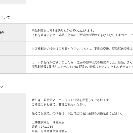
について
商品到着日より2日以内とさせていただきます。
条件
それを過ぎますと、返品、交換のご要望はお受けできなくなりますので、ご
お客様都合の場合はご容赦ください。ただし、不良品交換、誤品配送交換は
万一不良品等がございましたら、当店の在庫状況を確認のうえ、新品、また
商品到着後2日以内にメールまたは電話でご連絡ください。それを過ぎます
ついて
代引き、銀行振込、クレジット決済を用意してございます。
ご希望にあわせて、各種ご利用ください。
振込でお支払いの場合は、下記口座に合計金額をお振込みください。
三井住友銀行 仙台支店
普通：2711035
名義：有限会社美濃部酒店