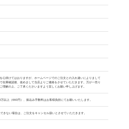
を心掛けてはおりますが、ホームページでのご注文との入れ違いによりまして
で在庫確認後、改めまして当店よりご連絡をさせていただきます。万が一売り
ご理解の上、ご了承くださいますよう宜しくお願い申し上げます。
、3万以上（660円）、振込み手数料はお客様負担にてお願いいたします。
認できない場合は、ご注文をキャンセル扱いとさせていただきます。