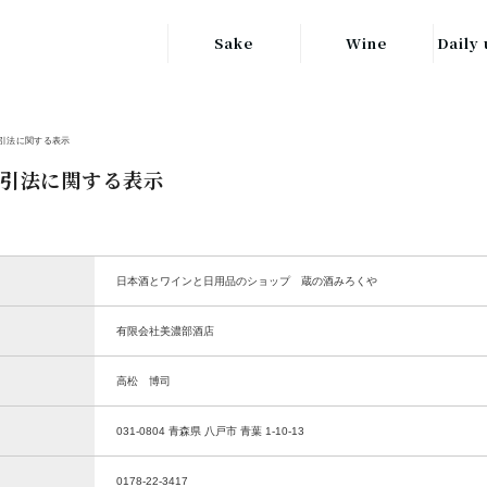
Sake
Wine
Daily 
東北の地酒
JAPAN
日本
引法に関する表示
関東の地酒
FRANCE
引法に関する表示
信越・北陸地方
フランス
の地酒
キッ
ITALY
関西の地酒
イタリア
日本酒とワインと日用品のショップ 蔵の酒みろくや
グラ
中部地方の地酒
GERMANY
有限会社美濃部酒店
ドイツ
中国・四国地方
ヘ
高松 博司
の地酒
031-0804 青森県 八戸市 青葉 1-10-13
0178-22-3417