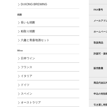
Dr.KONG BREWING
FAX番号
焼酎
メールアド
長いも焼酎
粕取り焼酎
ホームペー
六趣と青森地酒セット
取扱商品
Wine
許認可・資
日本ワイン
フランス
販売数量
イタリア
商品代金以
ドイツ
スペイン
申込の有効
オーストラリア
引き渡し時