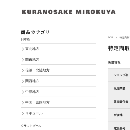
商品カテゴリ
TOP
特定商取
日本酒
特定商取
東北地方
関東地方
店舗情報
信越・北陸地方
ショップ名
関西地方
販売業者
中部地方
販売責任者
中国・四国地方
リキュール
所在地
クラフトビール
電話番号