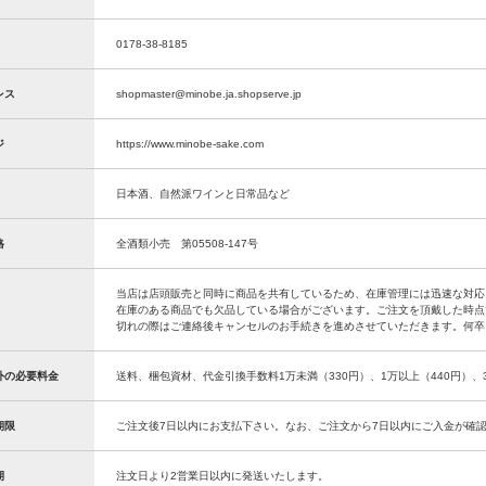
0178-38-8185
レス
shopmaster@minobe.ja.shopserve.jp
ジ
https://www.minobe-sake.com
日本酒、自然派ワインと日常品など
格
全酒類小売 第05508-147号
当店は店頭販売と同時に商品を共有しているため、在庫管理には迅速な対応
在庫のある商品でも欠品している場合がございます。ご注文を頂戴した時点
切れの際はご連絡後キャンセルのお手続きを進めさせていただきます。何卒
外の必要料金
送料、梱包資材、代金引換手数料1万未満（330円）、1万以上（440円）
期限
ご注文後7日以内にお支払下さい。なお、ご注文から7日以内にご入金が確
期
注文日より2営業日以内に発送いたします。