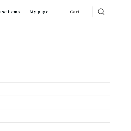
use items
My page
Cart
飲料
調味料
食品
チン用品
ス・酒器・
器
ルスケア