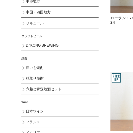
中部地方
中国・四国地方
ローラン・バ
24
リキュール
クラフトビール
Dr.KONG BREWING
焼酎
長いも焼酎
粕取り焼酎
六趣と青森地酒セット
Wine
日本ワイン
フランス
イタリア