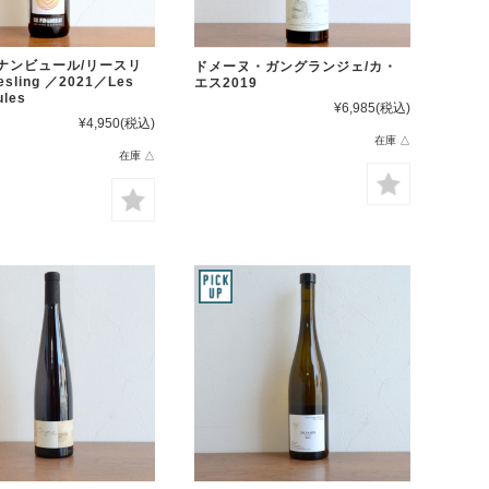
ナンビュール/リースリ
ドメーヌ・ガングランジェ/カ・
sling ／2021／Les
エス2019
les
¥6,985
(税込)
¥4,950
(税込)
在庫 △
在庫 △