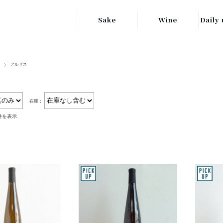
Sake
Wine
Daily 
東北の地酒
JAPAN
日本
アルザス
関東の地酒
FRANCE
信越・北陸地方
フランス
の地酒
在庫：
キッ
ITALY
0件を表示
関西の地酒
イタリア
グラ
中部地方の地酒
GERMANY
ドイツ
中国・四国地方
ヘ
の地酒