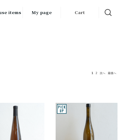
use items
My page
Cart
飲料
調味料
食品
チン用品
1
2
次へ
最後へ
ス・酒器・
器
ルスケア