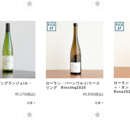
ローラン
ングランジェ/ル・
ローラン・バーンワルト/リース
ィ・オン・
リング Riesling2020
Rose20
¥5,170
(税込)
¥5,830
(税込)
在庫 ×
在庫 ×