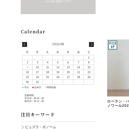
2026/08
日
月
火
水
木
金
土
1
2
3
4
5
6
7
8
9
10
11
12
13
14
15
16
17
18
19
20
21
22
23
24
25
26
27
28
29
30
31
■
■
■
今日
定休日
時間短縮
営業時間
平日10：30-19：00
ローラン・バ
祝日10：30-17：00
ノワール202
注目キーワード
ピュズラ・ボノーム