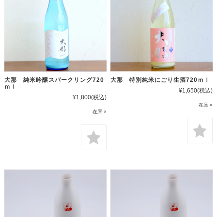
大那 純米吟醸スパークリング720
大那 特別純米にごり生酒720ｍｌ
ｍｌ
¥1,650
(税込)
¥1,800
(税込)
在庫 ×
在庫 ×