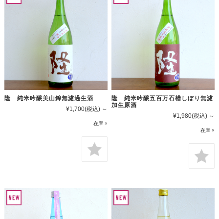
隆 純米吟醸美山錦無濾過生酒
隆 純米吟醸五百万石槽しぼり無濾
加生原酒
¥1,700
(税込)
～
¥1,980
(税込)
～
在庫 ×
在庫 ×