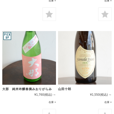
在庫 ×
在庫 ×
大那 純米吟醸春摘みおりがらみ
山田十郎
¥1,760
(税込)
～
¥1,550
(税込)
～
在庫 ×
在庫 ×