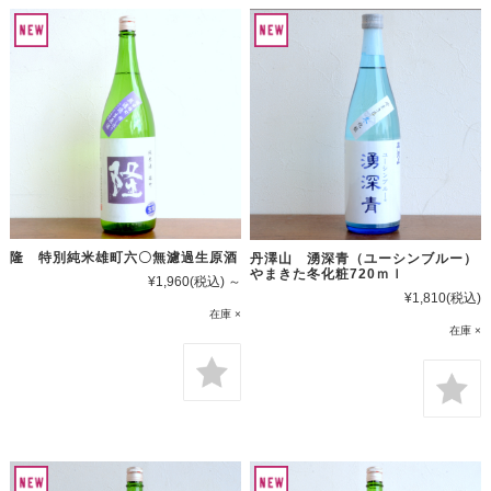
隆 特別純米雄町六〇無濾過生原酒
丹澤山 湧深青（ユーシンブルー）
やまきた冬化粧720ｍｌ
¥1,960
(税込)
～
¥1,810
(税込)
在庫 ×
在庫 ×