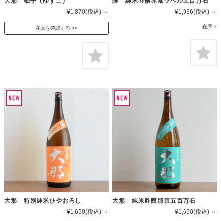
大那 柚子（ゆずこ）
隆 純米吟醸赤紫ラベル五百万石
¥1,870
(税込)
～
¥1,936
(税込)
～
在庫 ×
在庫を確認する
大那 特別純米ひやおろし
大那 純米吟醸那須五百万石
¥1,650
(税込)
～
¥1,650
(税込)
～