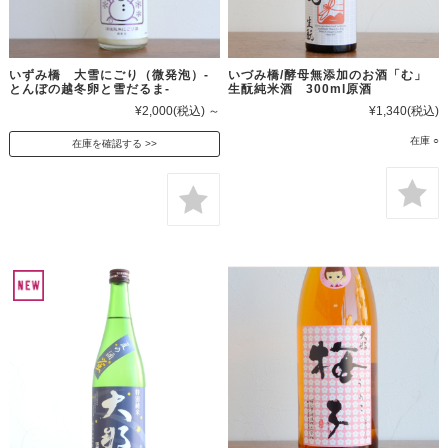
いずみ橋 大雪にごり（微発泡）-
いづみ橋/酵母無添加のお酒「む」
とんぼの越冬卵と雪だるま-
生酛純米酒 300ml原酒
¥2,000
(税込)
～
¥1,340
(税込)
在庫 ○
在庫を確認する