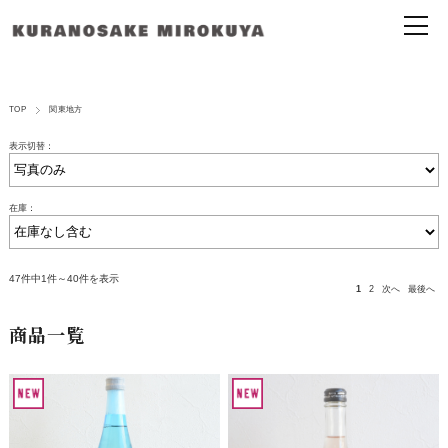
TOP
関東地方
表示切替：
在庫：
47件中1件～40件を表示
1
2
次へ
最後へ
商品一覧