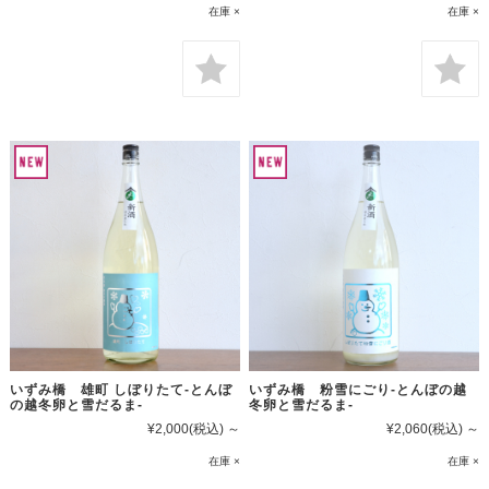
在庫 ×
在庫 ×
いずみ橋 雄町 しぼりたて-とんぼ
いずみ橋 粉雪にごり-とんぼの越
の越冬卵と雪だるま-
冬卵と雪だるま-
¥2,000
(税込)
～
¥2,060
(税込)
～
在庫 ×
在庫 ×