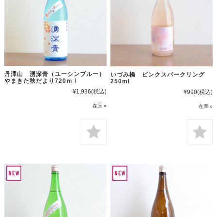
丹澤山 湧深青（ユーシンブルー）
いづみ橋 ピンクスパークリング
やまきた秋だより720ｍｌ
250ml
¥1,936
(税込)
¥990
(税込)
在庫 ○
在庫 ○