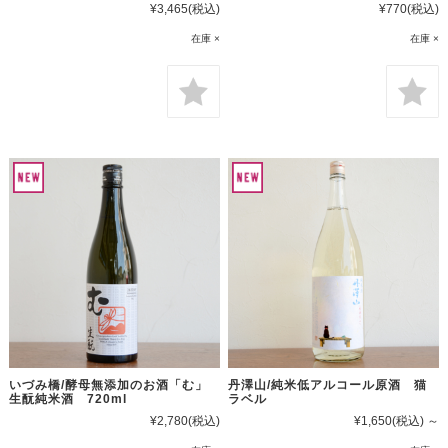
¥3,465
(税込)
¥770
(税込)
在庫 ×
在庫 ×
いづみ橋/酵母無添加のお酒「む」
丹澤山/純米低アルコール原酒 猫
生酛純米酒 720ml
ラベル
¥2,780
(税込)
¥1,650
(税込)
～