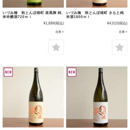
いづみ橋 秋とんぼ雄町 楽風舞 純
いづみ橋 秋とんぼ雄町 きもと純
米吟醸酒720ｍｌ
米酒1800ｍｌ
¥1,898
(税込)
¥4,015
(税込)
在庫 ×
在庫 ×