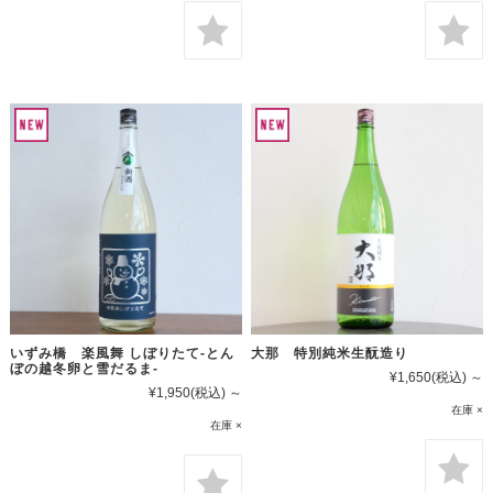
大那 特別純米生酛造り
いずみ橋 楽風舞 しぼりたて-とん
ぼの越冬卵と雪だるま-
¥1,650
(税込)
～
¥1,950
(税込)
～
在庫 ×
在庫 ×