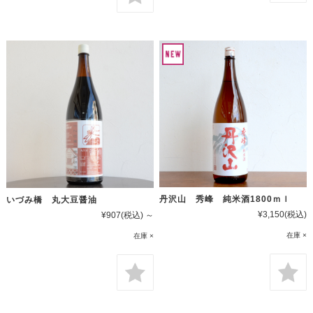
丹沢山 秀峰 純米酒1800ｍｌ
いづみ橋 丸大豆醤油
¥3,150
(税込)
¥907
(税込)
～
在庫 ×
在庫 ×