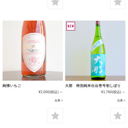
純情いちご
大那 特別純米仕込壱号初しぼり
¥2,000
(税込)
～
¥1,760
(税込)
～
在庫 ×
在庫 ×