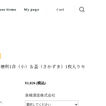
use items
My page
Cart
飲料
調味料
食品
チン用品
ス・酒器・
徳利1合（小）＆盃（さかずき）1枚入りセ
器
ルスケア
¥1,026
(税込)
：
泉橋酒造株式会社
: