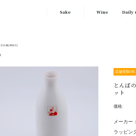
Sake
Wine
Daily 
東北の地酒
JAPAN
日本
関東の地酒
いずみ橋(神奈川)
FRANCE
信越・北陸地方
フランス
器
の地酒
キッ
ITALY
店舗受取OK
関西の地酒
イタリア
グラ
とんぼの
中部地方の地酒
GERMANY
ット
ドイツ
中国・四国地方
ヘ
価格:
の地酒
メーカー
ラッピング