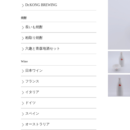
Dr.KONG BREWING
焼酎
長いも焼酎
粕取り焼酎
六趣と青森地酒セット
Wine
日本ワイン
フランス
イタリア
ドイツ
スペイン
オーストラリア