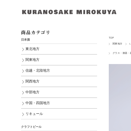
商品カテゴリ
TOP
日本酒
関東地方
東北地方
グラス・酒器・
関東地方
信越・北陸地方
関西地方
中部地方
中国・四国地方
リキュール
クラフトビール