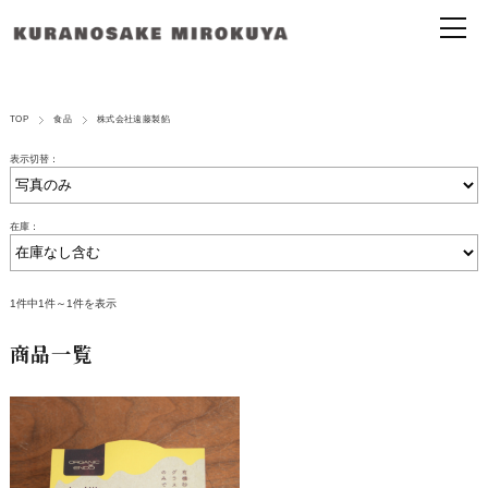
TOP
食品
株式会社遠藤製餡
表示切替：
在庫：
1件中1件～1件を表示
商品一覧