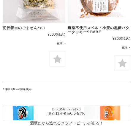
初代善吉のごませんべい
農薬不使用スペルト小麦の黒糖バタ
ークッキーSEMBE
¥500
(税込)
¥300
(税込)
在庫 ○
在庫 ×
4件中1件～4件を表示
酒蔵だから造れるクラフトビールがある！