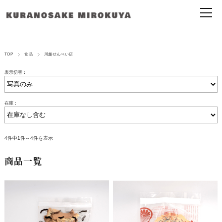
TOP
食品
川越せんべい店
表示切替：
在庫：
4件中1件～4件を表示
商品一覧