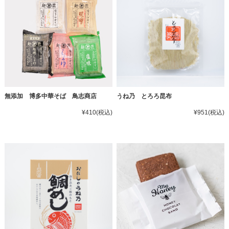
無添加 博多中華そば 鳥志商店
うね乃 とろろ昆布
¥410
(税込)
¥951
(税込)