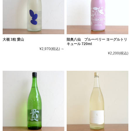
大嶺 3粒 愛山
陸奥八仙 ブルーベリー ヨーグルトリ
キュール 720ml
¥2,970
(税込)
～
¥2,200
(税込)