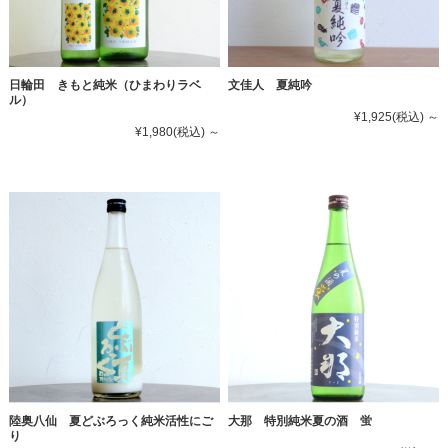
文佳人 夏純吟
日輪田 きもと純米（ひまわりラベ
ル）
¥1,925
(税込)
～
¥1,980
(税込)
～
陸奥八仙 夏どぶろっく純米活性にご
大那 特別純米夏の酒 蛍
り