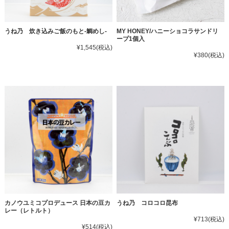
うね乃 炊き込みご飯のもと‐鯛めし‐
MY HONEY/ハニーショコラサンドリ
ープ1個入
¥1,545
(税込)
¥380
(税込)
カノウユミコプロデュース 日本の豆カ
うね乃 コロコロ昆布
レー（レトルト）
¥713
(税込)
¥514
(税込)