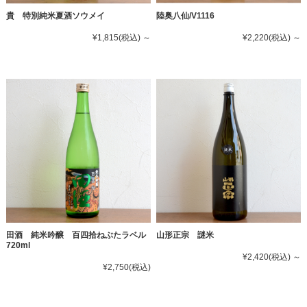
貴 特別純米夏酒ソウメイ
陸奥八仙/V1116
¥1,815
(税込)
～
¥2,220
(税込)
～
田酒 純米吟醸 百四拾ねぶたラベル
山形正宗 謎米
720ml
¥2,420
(税込)
～
¥2,750
(税込)