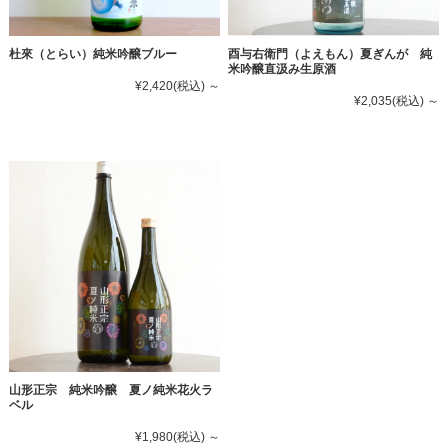
杜來（とらい）純米吟醸ブルー
酉与右衛門（よえもん）夏ぎんが 純
米吟醸直汲み生原酒
¥2,420
(税込)
～
¥2,035
(税込)
～
山形正宗 純米吟醸 夏ノ純米花火ラ
ベル
¥1,980
(税込)
～