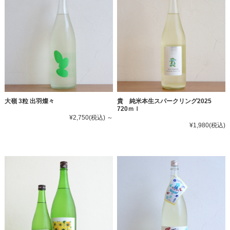
大嶺 3粒 出羽燦々
貴 純米本生スパークリング2025
720ｍｌ
¥2,750
(税込)
～
¥1,980
(税込)