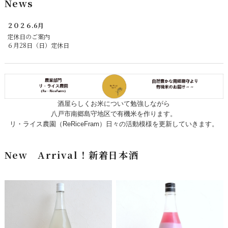
News
２０２６.6月
定休日のご案内
６月28日（日）定休日
酒屋らしくお米について勉強しながら
八戸市南郷島守地区で有機米を作ります。
リ・ライス農園（ReRiceFram）日々の活動模
様を更新していきます。
New Arrival！新着日本酒