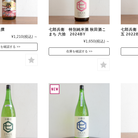
上撰
七郎兵衛 特別純米酒 秋田酒こ
七郎兵衛
まち 六拾 2024BY
五 2022
¥1,210
(税込)
～
¥1,650
(税込)
～
庫を確認する
在庫を確認する