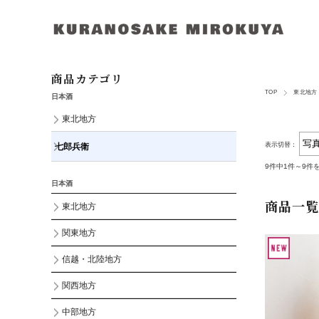
商品カテゴリ
TOP
東北地方
日本酒
東北地方
表示切替：
七郎兵衛
9件中1件～9件
日本酒
商品一覧
東北地方
関東地方
信越・北陸地方
関西地方
中部地方