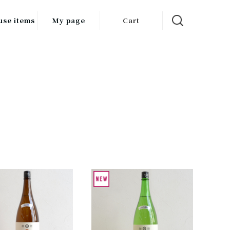
use items
My page
Cart
飲料
調味料
食品
チン用品
ス・酒器・
器
ルスケア