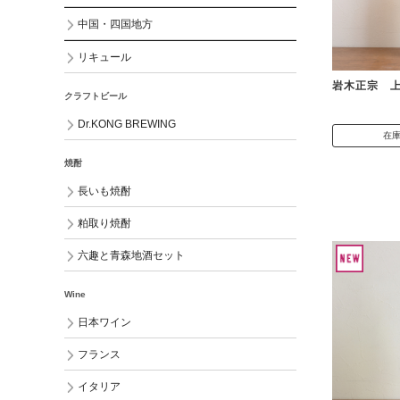
中国・四国地方
リキュール
岩木正宗 
クラフトビール
Dr.KONG BREWING
在
焼酎
長いも焼酎
粕取り焼酎
六趣と青森地酒セット
Wine
日本ワイン
フランス
イタリア