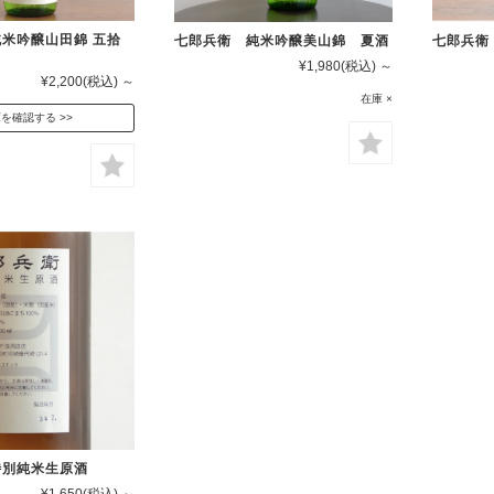
米吟醸山田錦 五拾
七郎兵衛 純米吟醸美山錦 夏酒
七郎兵衛
¥1,980
(税込)
～
¥2,200
(税込)
～
在庫 ×
庫を確認する
特別純米生原酒
¥1,650
(税込)
～