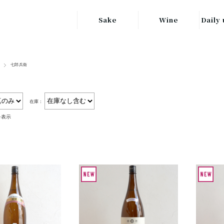
Sake
Wine
Daily 
東北の地酒
JAPAN
日本
七郎兵衛
関東の地酒
FRANCE
信越・北陸地方
フランス
の地酒
在庫：
キッ
ITALY
を表示
関西の地酒
イタリア
グラ
中部地方の地酒
GERMANY
ドイツ
中国・四国地方
ヘ
の地酒