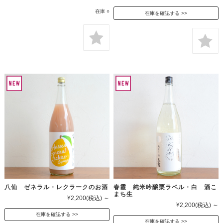
在庫 ○
在庫を確認する
八仙 ゼネラル・レクラークのお酒
春霞 純米吟醸栗ラベル・白 酒こ
まち生
¥2,200
(税込)
～
¥2,200
(税込)
～
在庫を確認する
在庫を確認する