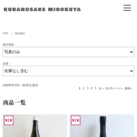
TOP
東北地方
表示切替：
在庫：
299件中1件～40件を表示
1
2
3
4
5
次へ
次の5ページへ
最後へ
商品一覧