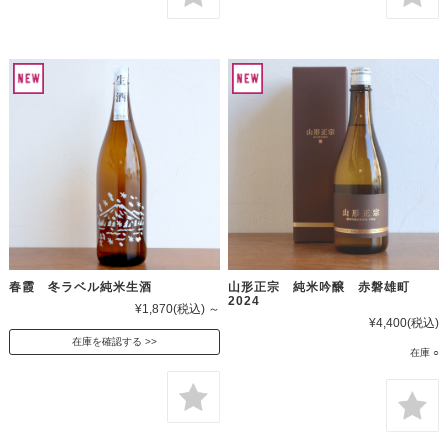
春霞 冬ラベル純米生酒
山形正宗 純米吟醸 赤磐雄町
2024
¥1,870
(税込)
～
¥4,400
(税込)
在庫を確認する
在庫 ○