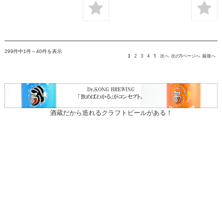
299件中1件～40件を表示
1
2
3
4
5
次へ
次の5ページへ
最後へ
酒蔵だから造れるクラフトビールがある！