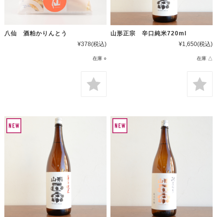
八仙 酒粕かりんとう
山形正宗 辛口純米720ml
¥378
(税込)
¥1,650
(税込)
在庫 ○
在庫 △