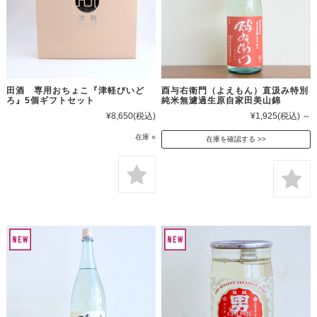
田酒 専用おちょこ『津軽びいど
酉与右衛門（よえもん）直汲み特別
ろ』5個ギフトセット
純米無濾過生原自家田美山錦
¥8,650
(税込)
¥1,925
(税込)
～
在庫 ○
在庫を確認する