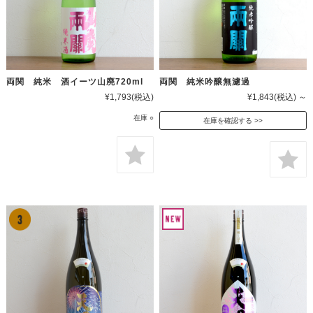
両関 純米 酒イーツ山廃720ml
両関 純米吟醸無濾過
¥1,793
(税込)
¥1,843
(税込)
～
在庫 ○
在庫を確認する