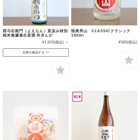
酉与右衛門（よえもん）直汲み特別
陸奥男山 CLASSICクラシック
純米無濾過生原酒 吟ぎんが
180ml
¥1,925
(税込)
～
¥385
(税込)
在庫を確認する