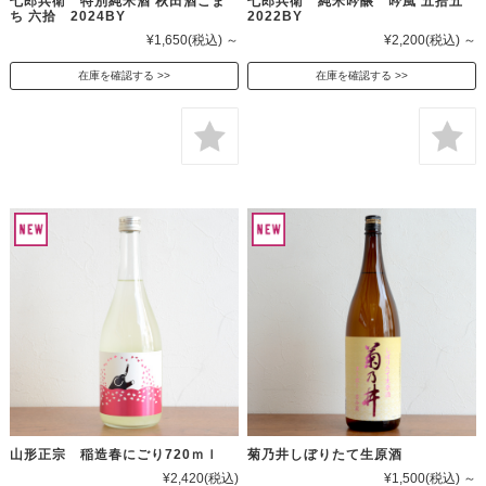
七郎兵衛 特別純米酒 秋田酒こま
七郎兵衛 純米吟醸 吟風 五拾五
ち 六拾 2024BY
2022BY
¥1,650
(税込)
～
¥2,200
(税込)
～
在庫を確認する
在庫を確認する
山形正宗 稲造春にごり720ｍｌ
菊乃井しぼりたて生原酒
¥2,420
(税込)
¥1,500
(税込)
～