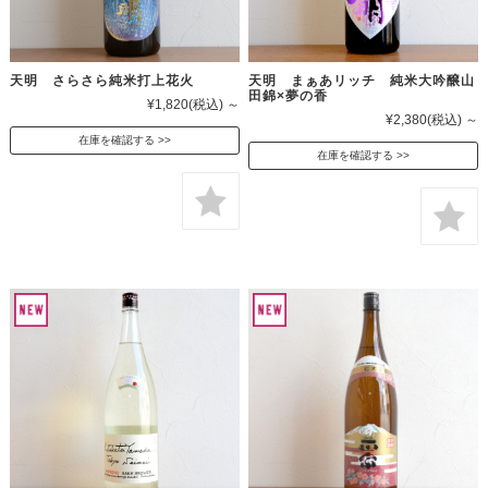
天明 さらさら純米打上花火
天明 まぁあリッチ 純米大吟醸山
田錦×夢の香
¥1,820
(税込)
～
¥2,380
(税込)
～
在庫を確認する
在庫を確認する