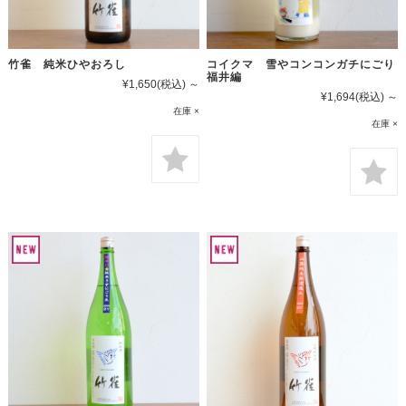
竹雀 純米ひやおろし
コイクマ 雪やコンコンガチにごり
福井編
¥1,650
(税込)
～
¥1,694
(税込)
～
在庫 ×
在庫 ×