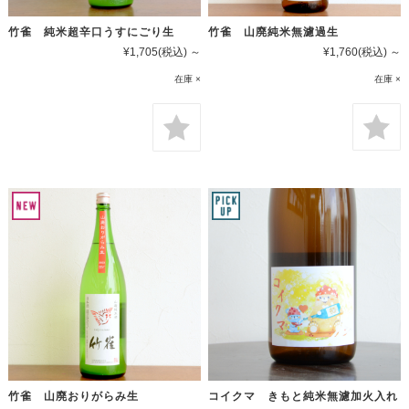
竹雀 山廃純米無濾過生
竹雀 純米超辛口うすにごり生
¥1,760
(税込)
～
¥1,705
(税込)
～
在庫 ×
在庫 ×
竹雀 山廃おりがらみ生
コイクマ きもと純米無濾加火入れ