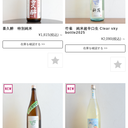
喜久醉 特別純米
竹雀 純米超辛口生 Clear sky
bottle2025
¥1,815
(税込)
～
¥2,090
(税込)
～
在庫を確認する
在庫を確認する