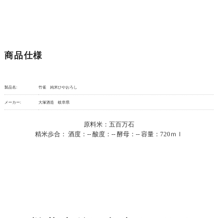
商品仕様
製品名:
竹雀 純米ひやおろし
メーカー:
大塚酒造 岐阜県
原料米：五百万石
精米歩合： 酒度：-- 酸度：-- 酵母：-- 容量：720ｍｌ