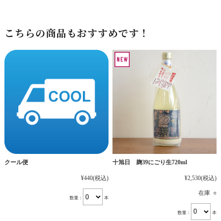
こちらの商品もおすすめです！
十旭日 麹39にごり生720ml
クール便
¥2,530
(税込)
¥440
(税込)
在庫 ○
数量：
本
数量：
本