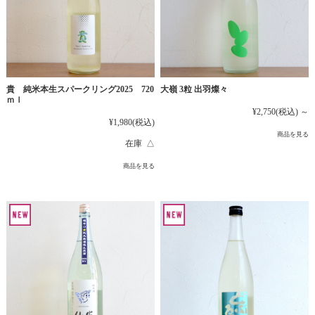
貴 純米本生スパークリング2025 720
大嶺 3粒 出羽燦々
ｍｌ
¥2,750
(税込)
～
¥1,980
(税込)
商品を見る
在庫 △
商品を見る