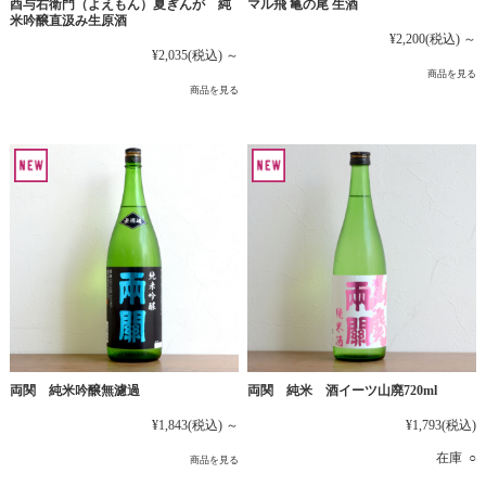
マル飛 亀の尾 生酒
酉与右衛門（よえもん）夏ぎんが 純
米吟醸直汲み生原酒
¥2,200
(税込)
～
¥2,035
(税込)
～
商品を見る
商品を見る
両関 純米吟醸無濾過
両関 純米 酒イーツ山廃720ml
¥1,843
(税込)
～
¥1,793
(税込)
在庫 ○
商品を見る