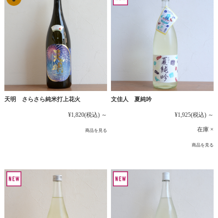
文佳人 夏純吟
天明 さらさら純米打上花火
¥1,925
(税込)
～
¥1,820
(税込)
～
在庫 ×
商品を見る
商品を見る