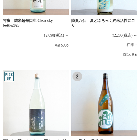
竹雀 純米超辛口生 Clear sky
陸奥八仙 夏どぶろっく純米活性にご
bottle2025
り
¥2,090
(税込)
～
¥2,200
(税込)
～
在庫 ×
商品を見る
商品を見る