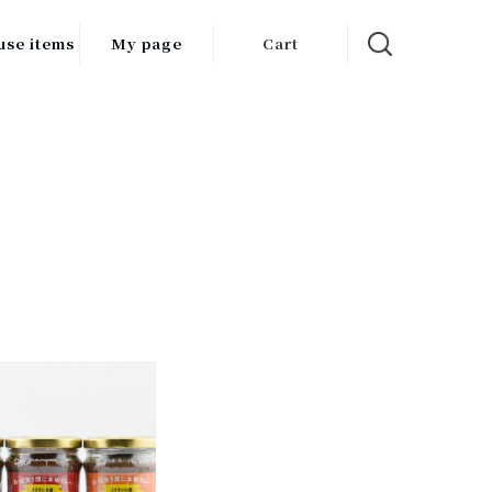
use items
My page
Cart
飲料
調味料
食品
チン用品
ス・酒器・
器
ルスケア