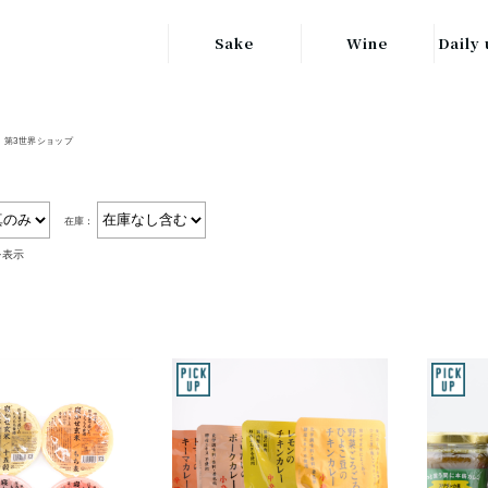
Sake
Wine
Daily 
東北の地酒
JAPAN
日本
第3世界ショップ
関東の地酒
FRANCE
信越・北陸地方
フランス
の地酒
在庫：
キッ
ITALY
を表示
関西の地酒
イタリア
グラ
中部地方の地酒
GERMANY
ドイツ
中国・四国地方
ヘ
の地酒