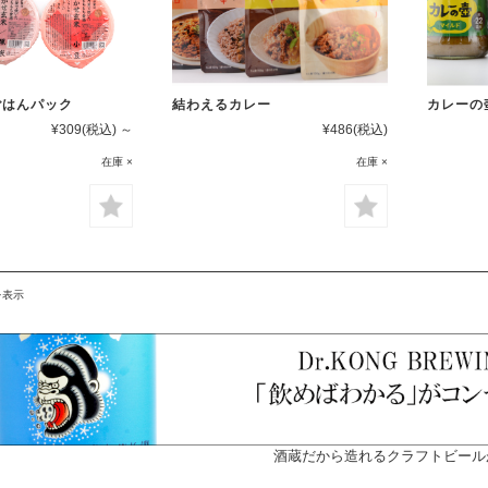
ごはんパック
結わえるカレー
カレーの
¥309
(税込)
～
¥486
(税込)
在庫 ×
在庫 ×
を表示
酒蔵だから造れるクラフトビール