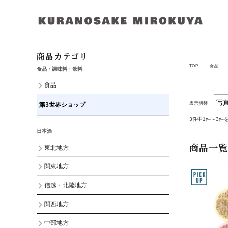
商品カテゴリ
TOP
食品
食品・調味料・飲料
食品
表示切替：
第3世界ショップ
3件中1件～3件
日本酒
商品一覧
東北地方
関東地方
信越・北陸地方
関西地方
中部地方