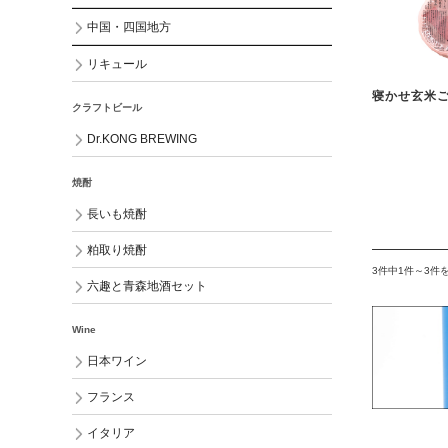
中国・四国地方
リキュール
寝かせ玄米
クラフトビール
Dr.KONG BREWING
焼酎
長いも焼酎
粕取り焼酎
3件中1件～3件
六趣と青森地酒セット
Wine
日本ワイン
フランス
イタリア