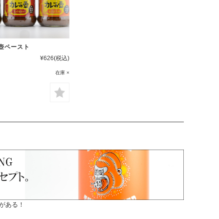
壺ペースト
¥626
(税込)
在庫 ×
がある！