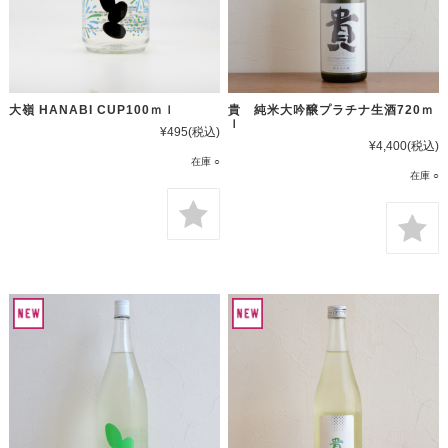
大嶺 HANABI CUP100ｍｌ
貴 純米大吟醸プラチナ生酒720ｍ
ｌ
¥495
(税込)
¥4,400
(税込)
在庫 ○
在庫 ○