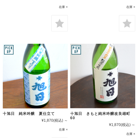
在庫 ×
在庫 ×
十旭日 純米吟醸 夏仕立て
十旭日 きもと純米吟醸改良雄町
60
¥1,870
(税込)
～
¥1,870
(税込)
～
在庫 ×
在庫 ×