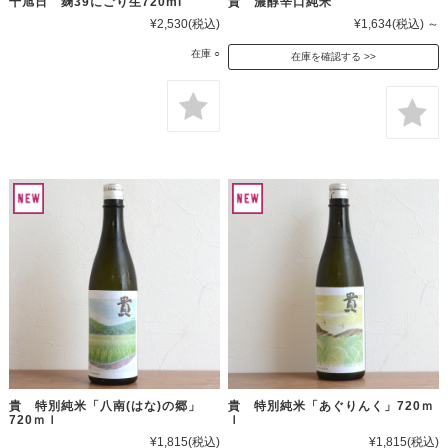
十旭日 麹39にごり生720ml
貴 濃醇辛口純米
¥2,530
(税込)
¥1,634
(税込)
～
在庫 ○
在庫を確認する
貴 特別純米「八南(はな)の郷」
貴 特別純米「あぐりんく」720ｍ
720ｍｌ
ｌ
¥1,815
(税込)
¥1,815
(税込)