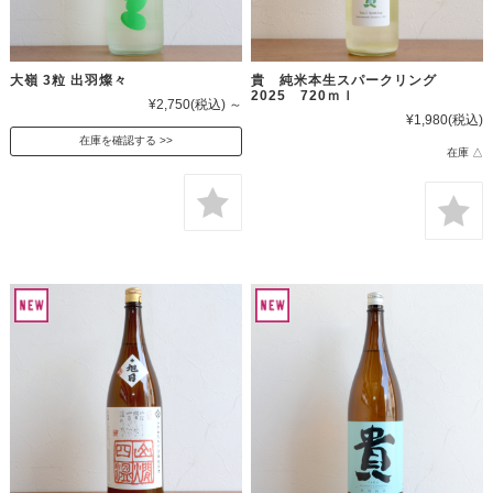
大嶺 3粒 出羽燦々
貴 純米本生スパークリング
2025 720ｍｌ
¥2,750
(税込)
～
¥1,980
(税込)
在庫を確認する
在庫 △