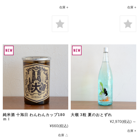
在庫 ○
在庫 ○
純米酒 十旭日 わんわんカップ180
大嶺 3粒 夏のおとずれ
ｍｌ
¥2,970
(税込)
～
¥660
(税込)
在庫 ×
在庫 △