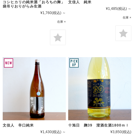
コシヒカリの純米酒「おろちの舞」
文佳人 純米
袋吊りおりがらみ生酒
¥1,485
(税込)
～
¥1,760
(税込)
～
在庫 ×
在庫 ×
文佳人 辛口純米
十旭日 麹39 澄酒生酒1800ｍｌ
¥1,430
(税込)
～
¥3,850
(税込)