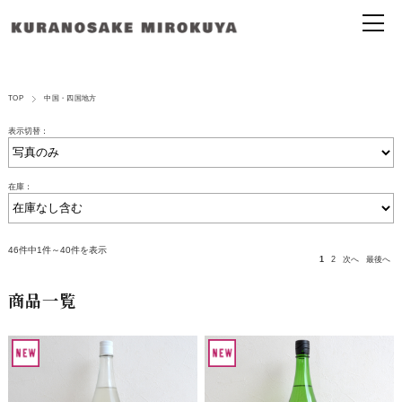
TOP
中国・四国地方
表示切替：
在庫：
46件中1件～40件を表示
1
2
次へ
最後へ
商品一覧