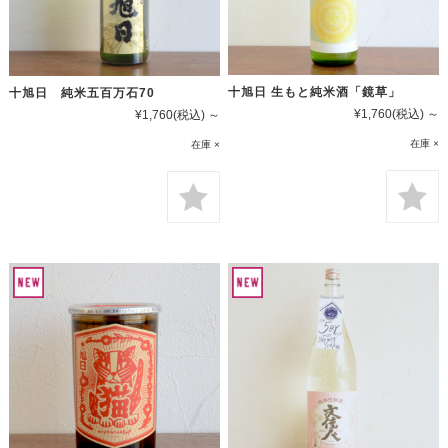
十旭日 生もと純米酒「鏡草」
十旭日 純米五百万石70
¥1,760
(税込)
～
¥1,760
(税込)
～
在庫 ×
在庫 ×