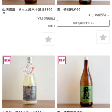
山燗四温 きもと純米十旭日1800
貴 特別純米60
ｍｌ
¥1,815
(税込)
～
¥3,850
(税込)
在庫を確認する
在庫 ○