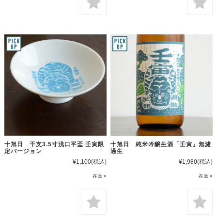
十旭日 干支3.5寸浅口平盃 壬寅限
十旭日 純米吟醸生酒「壬寅」無濾
定バージョン
過生
¥1,100
(税込)
¥1,980
(税込)
在庫 ×
在庫 ×