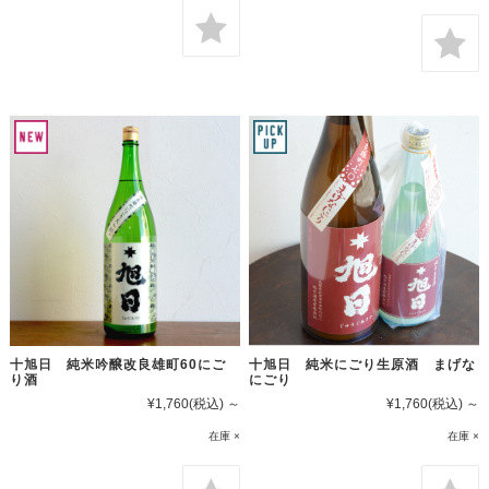
十旭日 純米吟醸改良雄町60にご
十旭日 純米にごり生原酒 まげな
り酒
にごり
¥1,760
(税込)
～
¥1,760
(税込)
～
在庫 ×
在庫 ×