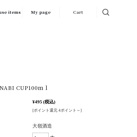
use items
My page
Cart
飲料
調味料
食品
チン用品
ス・酒器・
NABI CUP100ｍｌ
器
¥495
(税込)
ルスケア
[ポイント還元 4ポイント～]
：
大嶺酒造