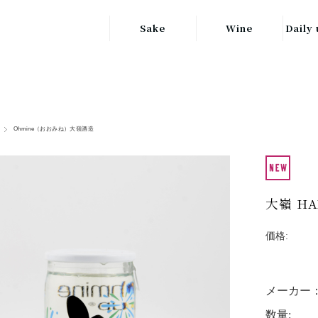
Sake
Wine
Daily 
東北の地酒
JAPAN
日本
関東の地酒
FRANCE
信越・北陸地方
フランス
Ohmine（おおみね）大嶺酒造
の地酒
キッ
ITALY
関西の地酒
イタリア
グラ
大嶺 HA
中部地方の地酒
GERMANY
ドイツ
中国・四国地方
価格:
ヘ
の地酒
メーカー
数量: