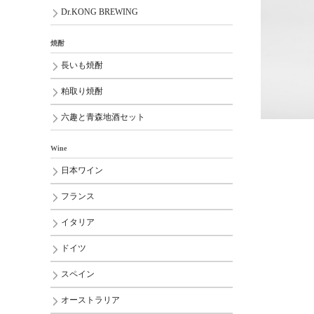
Dr.KONG BREWING
焼酎
長いも焼酎
粕取り焼酎
六趣と青森地酒セット
Wine
日本ワイン
フランス
イタリア
ドイツ
スペイン
オーストラリア