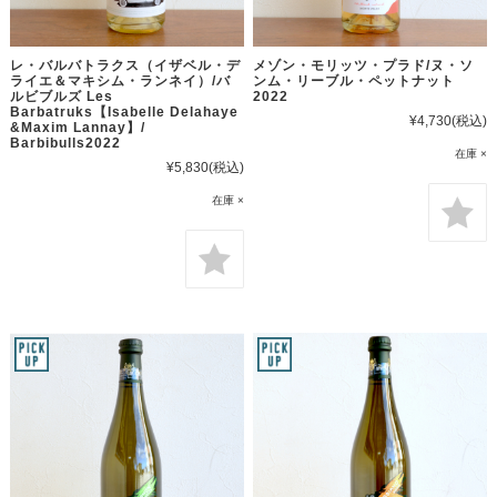
レ・バルバトラクス（イザベル・デ
メゾン・モリッツ・プラド/ヌ・ソ
ライエ＆マキシム・ランネイ）/バ
ンム・リーブル・ペットナット
ルビブルズ Les
2022
Barbatruks【Isabelle Delahaye
¥4,730
(税込)
&Maxim Lannay】/
Barbibulls2022
在庫 ×
¥5,830
(税込)
在庫 ×