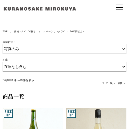
TOP
価格・タイプで探す
*スパークリングワイン 3000円以上～
表示切替：
在庫：
56件中1件～40件を表示
1
2
次へ
最後へ
商品一覧