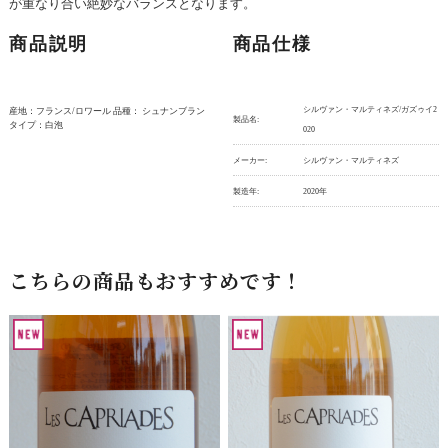
が重なり合い絶妙なバランスとなります。
商品説明
商品仕様
シルヴァン・マルティネズ/ガズゥイ2
産地：フランス/ロワール 品種： シュナンブラン
製品名:
タイプ：白泡
020
メーカー:
シルヴァン・マルティネズ
製造年:
2020年
こちらの商品もおすすめです！