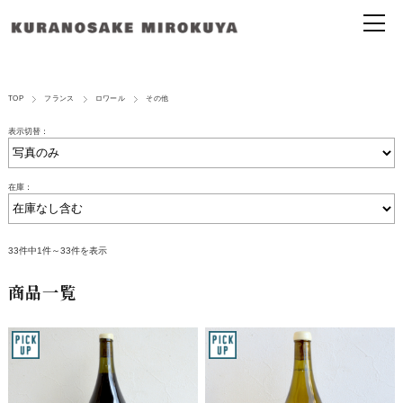
TOP
フランス
ロワール
その他
表示切替：
在庫：
33件中1件～33件を表示
商品一覧