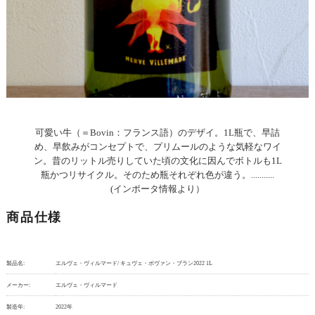
可愛い牛（＝Bovin：フランス語）のデザイ。1L瓶で、早詰
め、早飲みがコンセプトで、プリムールのような気軽なワイ
ン。昔のリットル売りしていた頃の文化に因んでボトルも1L
瓶かつリサイクル。そのため瓶それぞれ色が違う。...........
(インポータ情報より）
商品仕様
製品名:
エルヴェ・ヴィルマード/ キュヴェ・ボヴァン・ブラン2022 1L
メーカー:
エルヴェ・ヴィルマード
製造年:
2022年