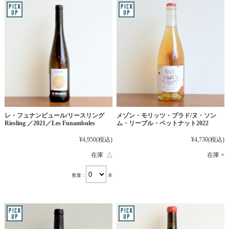
レ・フュナンビュール/リースリング
メゾン・モリッツ・プラド/ヌ・ソン
Riesling ／2021／Les Funambules
ム・リーブル・ペットナット2022
¥4,950
(税込)
¥4,730
(税込)
在庫 △
在庫 ×
数量：
本