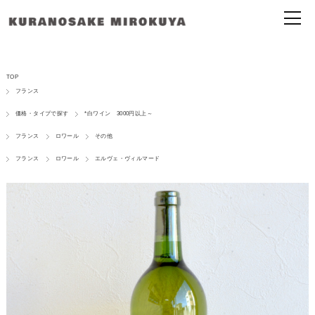
TOP
フランス
価格・タイプで探す
*白ワイン 3000円以上～
フランス
ロワール
その他
フランス
ロワール
エルヴェ・ヴィルマード