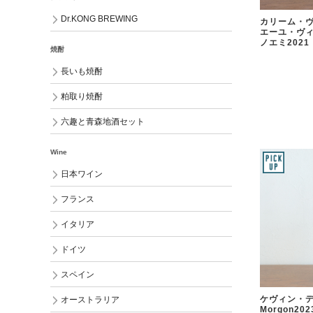
Dr.KONG BREWING
カリーム・ヴ
エーユ・ヴィ
ノエミ2021
焼酎
長いも焼酎
粕取り焼酎
六趣と青森地酒セット
Wine
日本ワイン
フランス
イタリア
ドイツ
スペイン
ケヴィン・デ
オーストラリア
Morgon202