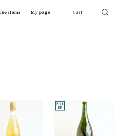
use items
My page
Cart
飲料
調味料
食品
チン用品
ス・酒器・
器
ルスケア