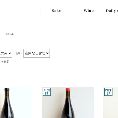
Sake
Wine
Daily 
東北の地酒
JAPAN
日本
ボジョレー
関東の地酒
FRANCE
信越・北陸地方
フランス
の地酒
在庫：
キッ
ITALY
1件を表示
関西の地酒
イタリア
グラ
中部地方の地酒
GERMANY
ドイツ
中国・四国地方
ヘ
の地酒