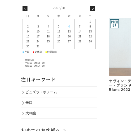
2026/08
日
月
火
水
木
金
土
1
2
3
4
5
6
7
8
9
10
11
12
13
14
15
16
17
18
19
20
21
22
23
24
25
26
27
28
29
30
31
■
■
■
今日
定休日
時間短縮
営業時間
平日10：30-19：00
祝日10：30-17：00
注目キーワード
ケヴィン・デ
ー・ブラン AC
Blanc 2023
ピュズラ・ボノーム
辛口
大吟醸
初めてのお客様へ