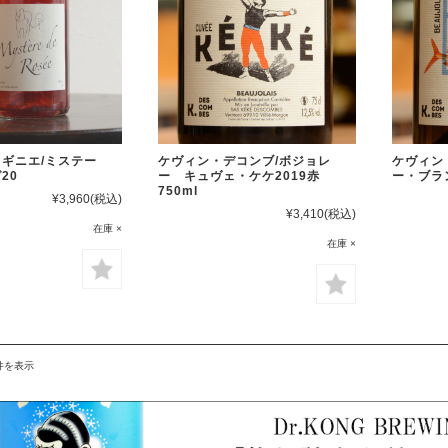
ギニエ/ミステー
ケヴィン・デコンブ/ボジョレ
ケヴィン
20
ー キュヴェ・ケケ2019赤
ー・ブラン
750ml
¥3,960
(税込)
¥3,410
(税込)
在庫 ×
在庫 ×
1件を表示