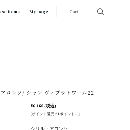
use items
My page
Cart
飲料
調味料
食品
チン用品
ス・酒器・
器
アロンソ/ シャン ヴィブラトワール22
ルスケア
¥6,160
(税込)
[ポイント還元 61ポイント～]
：
シリル・アロンソ