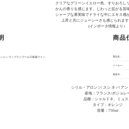
クリアなグリーンイエロー色、すりおろし
かんの香りを感じます。じわっと拡がる旨
シャープな果実味でドライな中にエキス感
上昇と共にジューシーさも感じられます。.............
(インポータ情報より）
明
商品
製品名:
 シャン ヴィブラトワール22新着ワイン
メーカー:
製造年:
シリル・アロンソ/ スシ ネ パ アン
産地：フランス/ボジョレ
品種：シャルドネ、ミュス
タイプ：オレンジ
容量：750ml