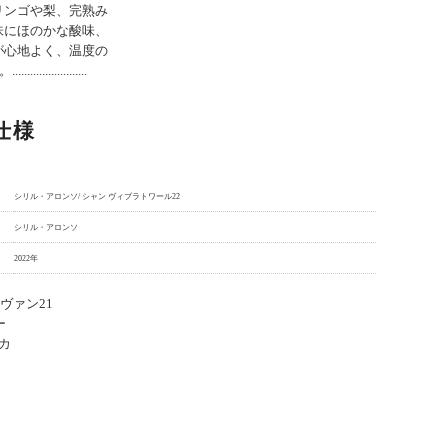
リンゴや梨、完熟み
味にほのかな酸味、
が心地よく、温度の
............
仕様
シリル・アロンソ/ シャン ヴィブラトワール22
シリル・アロンソ
2022年
 ヴァン21
ー
カ