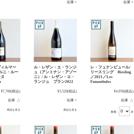
在庫 ×
在庫 ×
レ・フュナンビュール/
ヴィルマー
ル・レザン・エ・ランジ
リースリング Riesling
ェルニ・ルー
ュ（アントナン・アゾー
／2021／Les
ーヌ
ニ）/ ル・レザン・エ・
Funambules
m
ランジュ ブラン2022
¥4,950
(税込)
¥7,700
(税込)
¥3,520
(税込)
在庫 △
在庫 △
在庫 ×
商品を見る
商品を見る
数量：
本