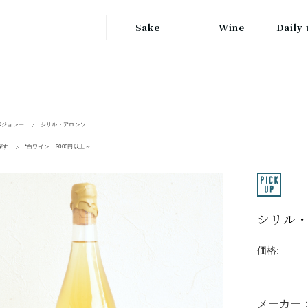
Sake
Wine
Daily 
東北の地酒
JAPAN
日本
関東の地酒
FRANCE
信越・北陸地方
フランス
ボジョレー
シリル・アロンソ
の地酒
探す
*白ワイン 3000円以上～
キッ
ITALY
関西の地酒
イタリア
グラ
中部地方の地酒
GERMANY
ドイツ
シリル・
中国・四国地方
ヘ
の地酒
価格:
メーカー