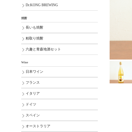
Dr.KONG BREWING
焼酎
長いも焼酎
粕取り焼酎
六趣と青森地酒セット
Wine
日本ワイン
フランス
イタリア
ドイツ
スペイン
オーストラリア