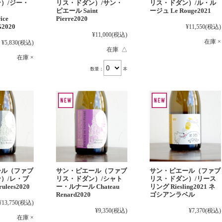
）/ジー・
リス・ドダン）/サン・
リス・ドダン）/ル・ル
ピエール Saint
ージュ Le Rouge2021
ice
Pierre2020
G2020
¥11,550
(税込)
¥11,000
(税込)
在庫 ×
¥5,830
(税込)
在庫 △
在庫 ×
数量：
本
ール（ファブ
サン・ピエール（ファブ
サン・ピエール（ファブ
）/レ・ブ
リス・ドダン）/シャト
リス・ドダン）/リース
ulees2020
ー・ルナール Chateau
リング Riesling2021 ネ
Renard2020
ゴシアンラベル
¥13,750
(税込)
¥9,350
(税込)
¥7,370
(税込)
在庫 ×