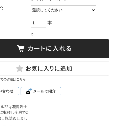
:
本
○
いての詳細はこちら
ール22は花崗岩土
に収穫し全房で2
成し瓶詰めしまし
.............