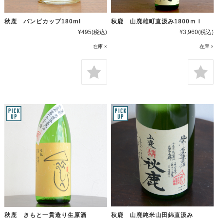
秋鹿 バンビカップ180ml
秋鹿 山廃雄町直汲み1800ｍｌ
¥495
(税込)
¥3,960
(税込)
在庫 ×
在庫 ×
秋鹿 きもと一貫造り生原酒
秋鹿 山廃純米山田錦直汲み