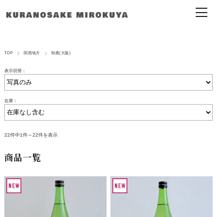
TOP
関西地方
秋鹿(大阪)
表示切替：
在庫：
22件中1件～22件を表示
商品一覧