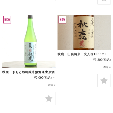
秋鹿 山廃純米 火入れ1800ml
¥3,300
(税込)
在庫 ×
秋鹿 きもと雄町純米無濾過生原酒
¥2,090
(税込)
～
在庫 ×