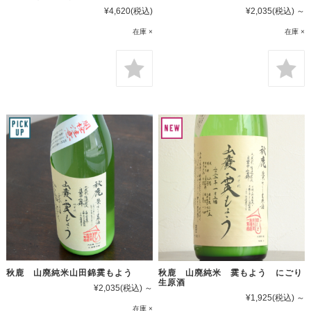
¥4,620
(税込)
¥2,035
(税込)
～
在庫 ×
在庫 ×
秋鹿 山廃純米山田錦霙もよう
秋鹿 山廃純米 霙もよう にごり
生原酒
¥2,035
(税込)
～
¥1,925
(税込)
～
在庫 ×