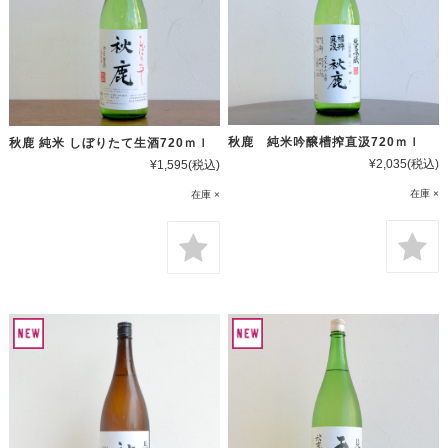
秋鹿 純米吟醸槽搾直汲720ｍｌ
秋鹿 純米 しぼりたて生酒720ｍｌ
¥2,035
(税込)
¥1,595
(税込)
在庫 ×
在庫 ×