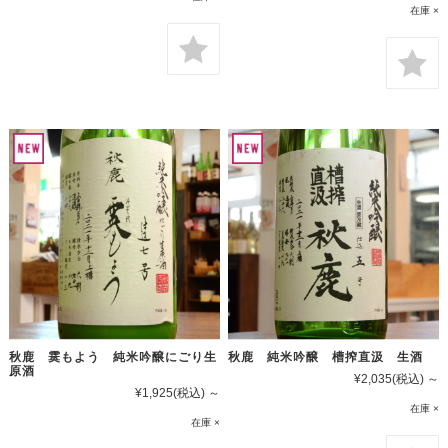
在庫 ×
秋鹿 霙もよう 純米吟醸にごり生
秋鹿 純米吟醸 槽搾直汲 生酒
原酒
¥2,035
(税込)
～
¥1,925
(税込)
～
在庫 ×
在庫 ×