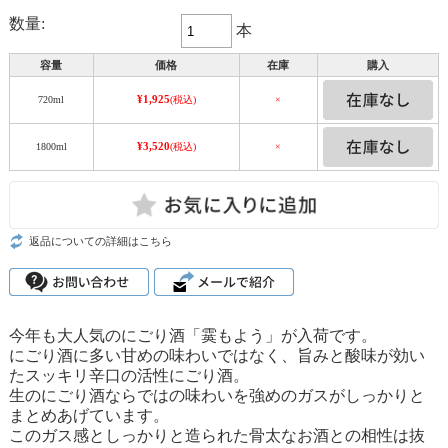
数量:
本
容量
価格
在庫
購入
¥1,925
720ml
(税込)
×
¥3,520
1800ml
(税込)
×
返品についての詳細はこちら
今年も大人気のにごり酒「霙もよう」が入荷です。
にごり酒に多い甘めの味わいではなく、旨みと酸味が効い
たスッキリ辛口の活性にごり酒。
生のにごり酒ならではの味わいを強めのガスがしっかりと
まとめあげています。
このガス感としっかりと造られた骨太なお酒との相性は抜