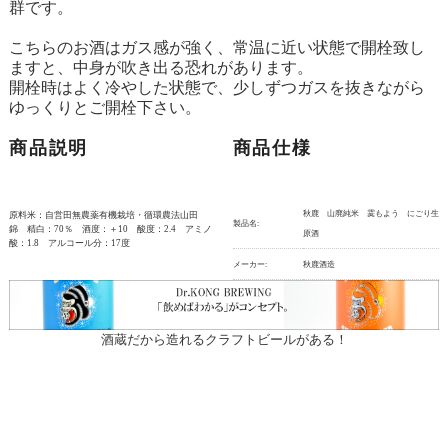
群です。
こちらのお酒はガス感が強く、常温に近い状態で開栓致し
ますと、中身が吹き出る恐れがあります。
開栓時はよく冷やした状態で、少しずつガスを抜きながら
ゆっくりとご開栓下さい。
商品説明
商品仕様
秋鹿 山廃純米 霙もよう にごり生
原料米：自営田無農薬有機栽培・循環農法山田
製品名:
錦 精白：70％ 酒度：＋10 酸度：2.4 アミノ
原酒
酸：1.8 アルコール分：17度
メーカー:
秋鹿酒造
酒蔵だから造れるクラフトビールがある！