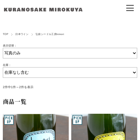
TOP
日本ワイン
弘前シードル工房kimori
表示切替：
在庫：
2件中1件～2件を表示
商品一覧