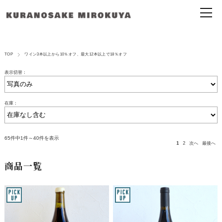
TOP
ワイン3本以上から10％オフ、最大12本以上で18％オフ
表示切替：
在庫：
65件中1件～40件を表示
1
2
次へ
最後へ
商品一覧