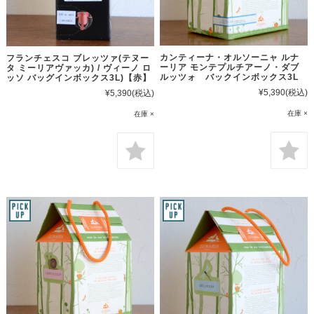
カンティーナ・オルソーニャ ルナ
フランチェスコ ブレッツァ(テヌー
ーリア モンテプルチアーノ・ダブ
タ ミーリアヴァッカ) / ヴィーノ ロ
ルッツォ バックインボックス3L
ッソ バッグインボックス3L)【赤】
¥5,390
(税込)
¥5,390
(税込)
在庫 ×
在庫 ×