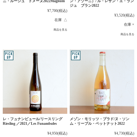
ニ・ルージュ ドメーヌ2022Magnum
ン・アゾーニ）/ ル・レザン・エ・ラン
ジュ ブラン2022
¥7,700
(税込)
¥3,520
(税込)
在庫 △
在庫 ×
商品を見る
商品を見る
レ・フュナンビュール/リースリング
メゾン・モリッツ・プラド/ヌ・ソン
Riesling ／2021／Les Funambules
ム・リーブル・ペットナット2022
¥4,950
(税込)
¥4,730
(税込)