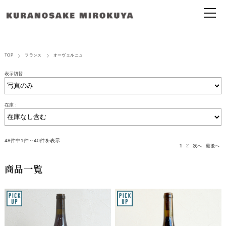
TOP
フランス
オーヴェルニュ
表示切替：
在庫：
48件中1件～40件を表示
1
2
次へ
最後へ
商品一覧