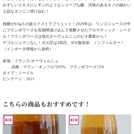
みずしいエキスにレモンのようなシャープな酸、渋味のあるキメの細かい
上品なタンニン溶け込む！
残糖が0.6g/Lの超エクストラブリュット！2020年は、リンゴジュースの中
にフランボワーズを長期間漬け込んで発酵させたアロマティック・シード
ル！フランボワーズは地元オーヴェルニュのビオ農家から！
デゴルジュマンなし！ガス圧は4気圧。SO2無添加、ノンフィルター！
（インポータ情報から抜粋）
産地：フランス/オーヴェルニュ
品種：マラン・オンフロワ85%、フランボワーズ15%
タイプ：シードル
ビンテージ：2021
こちらの商品もおすすめです！