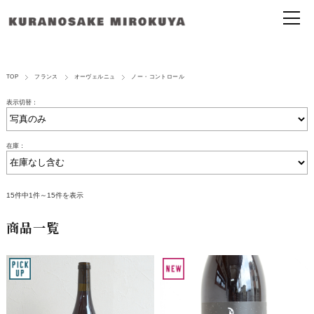
TOP
フランス
オーヴェルニュ
ノー・コントロール
表示切替：
在庫：
15件中1件～15件を表示
商品一覧