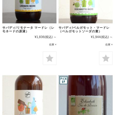
サバディ/リモナータ マードレ（レ
サバディ/ベルガモット・マードレ
モネードの原液）
（ベルガモットソーダの素）
¥1,836
(税込)
～
¥1,944
(税込)
～
在庫 ×
在庫 ×