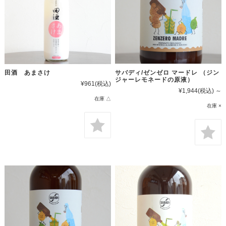
田酒 あまさけ
サバディ/ゼンゼロ マードレ （ジン
ジャーレモネードの原液）
¥961
(税込)
¥1,944
(税込)
～
在庫 △
在庫 ×