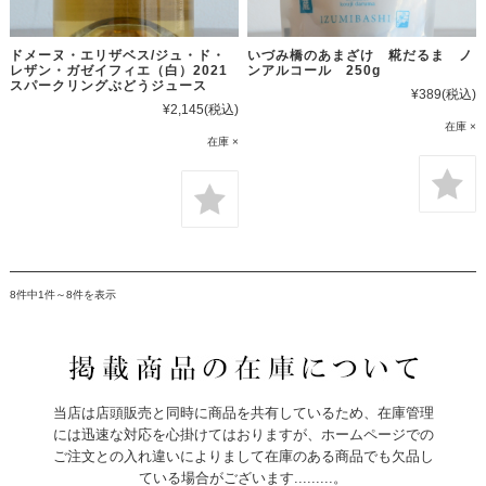
ドメーヌ・エリザベス/ジュ・ド・
いづみ橋のあまざけ 糀だるま ノ
レザン・ガゼイフィエ（白）2021
ンアルコール 250g
スパークリングぶどうジュース
¥389
(税込)
¥2,145
(税込)
在庫 ×
在庫 ×
8件中1件～8件を表示
当店は店頭販売と同時に商品を共有しているため、在庫管理
には迅速な対応を心掛けてはおりますが、ホームページでの
ご注文との入れ違いによりまして在庫のある商品でも欠品し
ている場合がございます.........。