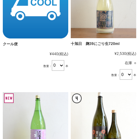
十旭日 麹39にごり生720ml
クール便
¥2,530
(税込)
¥440
(税込)
在庫 ○
数量：
本
数量：
本