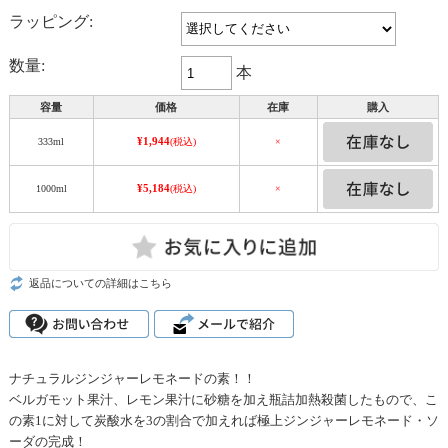
ラッピング:
数量:
本
容量
価格
在庫
購入
¥1,944
333ml
(税込)
×
¥5,184
1000ml
(税込)
×
返品についての詳細はこちら
ナチュラルジンジャーレモネードの素！！
ベルガモット果汁、レモン果汁に砂糖を加え瓶詰加熱殺菌したもので、こ
の素1に対して炭酸水を3の割合で加えれば極上ジンジャーレモネード・ソ
ーダの完成！