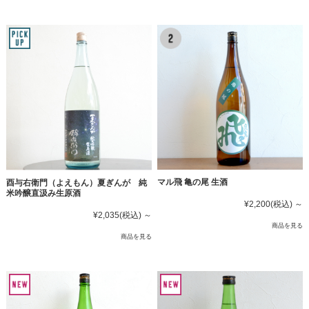
マル飛 亀の尾 生酒
酉与右衛門（よえもん）夏ぎんが 純
米吟醸直汲み生原酒
¥2,200
(税込)
～
¥2,035
(税込)
～
商品を見る
商品を見る