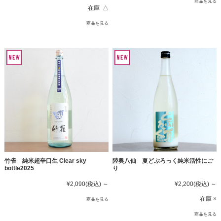
商品を見る
在庫 △
商品を見る
竹雀 純米超辛口生 Clear sky
陸奥八仙 夏どぶろっく純米活性にご
bottle2025
り
¥2,090
(税込)
～
¥2,200
(税込)
～
在庫 ×
商品を見る
商品を見る