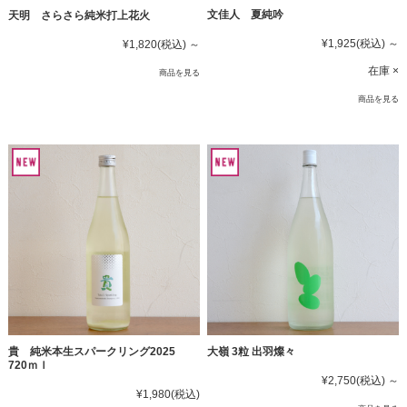
文佳人 夏純吟
天明 さらさら純米打上花火
¥1,925
(税込)
～
¥1,820
(税込)
～
在庫 ×
商品を見る
商品を見る
貴 純米本生スパークリング2025
大嶺 3粒 出羽燦々
720ｍｌ
¥2,750
(税込)
～
¥1,980
(税込)