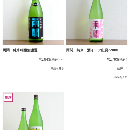
両関 純米吟醸無濾過
両関 純米 酒イーツ山廃720ml
¥1,843
(税込)
～
¥1,793
(税込)
在庫 ○
商品を見る
商品を見る