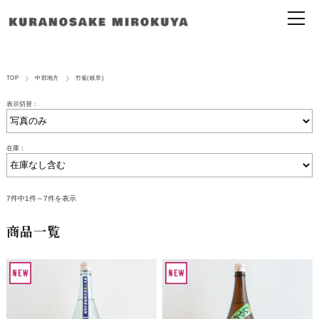
TOP
中部地方
竹雀(岐阜)
表示切替：
在庫：
7件中1件～7件を表示
商品一覧