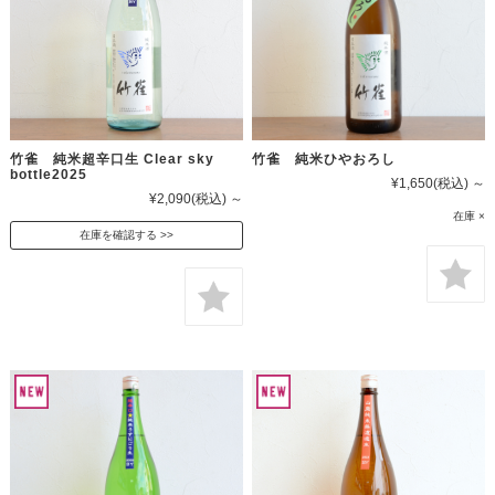
竹雀 純米超辛口生 Clear sky
竹雀 純米ひやおろし
bottle2025
¥1,650
(税込)
～
¥2,090
(税込)
～
在庫 ×
在庫を確認する