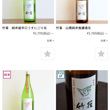
竹雀 山廃純米無濾過生
竹雀 純米超辛口うすにごり生
¥1,760
(税込)
～
¥1,705
(税込)
～
在庫 ×
在庫 ×