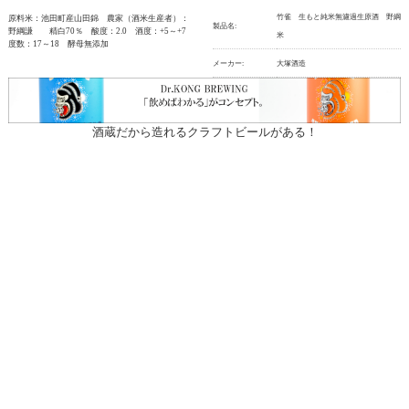
竹雀 生もと純米無濾過生原酒 野綱
原料米：池田町産山田錦 農家（酒米生産者）：
製品名:
野綱謙 精白70％ 酸度：2.0 酒度：+5～+7
米
度数：17～18 酵母無添加
メーカー:
大塚酒造
酒蔵だから造れるクラフトビールがある！