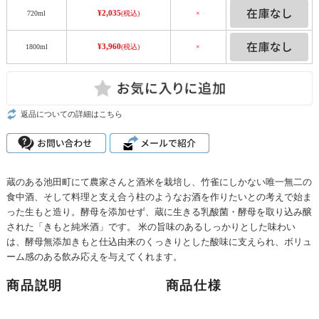
¥2,035
720ml
(税込)
×
¥3,960
1800ml
(税込)
×
返品についての詳細はこちら
蔵のある池田町にて農家さんと酒米を栽培し、竹雀にしかない唯一無二の
食中酒、そして料理と支え合う柱のようなお酒を作りたいとの考えで始ま
った生もと造り。酵母を添加せず、蔵に生きる乳酸菌・酵母を取り込み醸
された「きもと純米酒」です。 米の旨味のあるしっかりとした味わい
は、酵母無添加きもと仕込由来のくっきりとした酸味に支えられ、ボリュ
ーム感のある飲み応えを与えてくれます。
商品説明
商品仕様