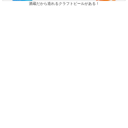
酒蔵だから造れるクラフトビールがある！
〒031-0804 青森県八戸市青葉1-10-13
営業時間：月～土（祝日を除く）
午前10時30～午後7時
祝日
午前10時30～午後5時
20歳未満の者の飲酒は法律で禁止されている。