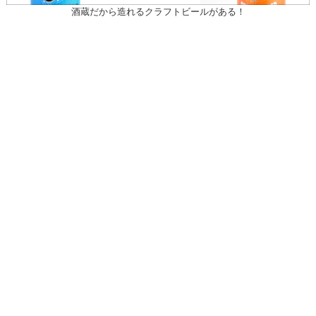
酒蔵だから造れるクラフトビールがある！
〒031-0804 青森県八戸市青葉1-10-13
営業時間：月～土（祝日を除く）
午前10時30～午後7時
祝日
午前10時30～午後5時
20歳未満の者の飲酒は法律で禁止されている。