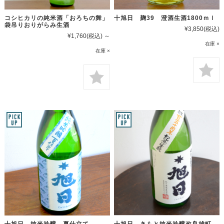
コシヒカリの純米酒「おろちの舞」
十旭日 麹39 澄酒生酒1800ｍｌ
袋吊りおりがらみ生酒
¥3,850
(税込)
¥1,760
(税込)
～
在庫 ×
在庫 ×
十旭日 純米吟醸 夏仕立て
十旭日 きもと純米吟醸改良雄町