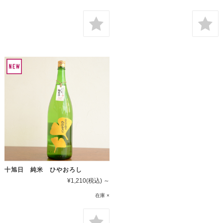
十旭日 純米 ひやおろし
¥1,210
(税込)
～
在庫 ×