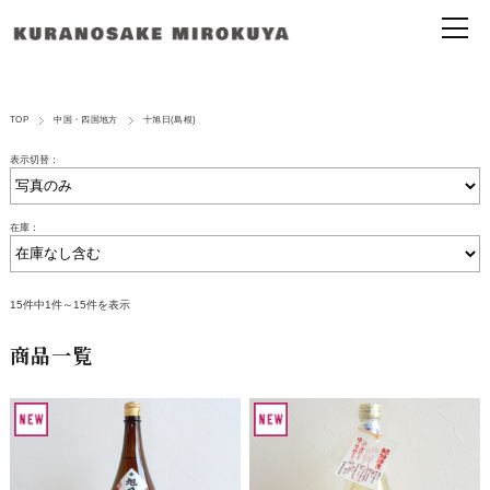
TOP
中国・四国地方
十旭日(島根)
表示切替：
在庫：
15件中1件～15件を表示
商品一覧