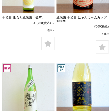
十旭日 生もと純米酒「鏡草」
純米酒 十旭日 にゃんにゃんカップ
180ml
¥1,760
(税込)
～
¥660
(税込)
在庫 ×
在庫 ×