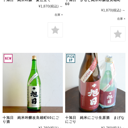
60
¥1,870
(税込)
～
¥1,870
(税込)
～
在庫 ×
在庫 ×
十旭日 純米吟醸改良雄町60にご
十旭日 純米にごり生原酒 まげな
り酒
にごり
¥1,760
(税込)
～
¥1,760
(税込)
～