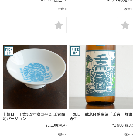
在庫 ×
在庫 ×
十旭日 干支3.5寸浅口平盃 壬寅限
十旭日 純米吟醸生酒「壬寅」無濾
定バージョン
過生
¥1,100
(税込)
¥1,980
(税込)
在庫 ×
在庫 ×