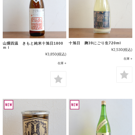
十旭日 麹39にごり生720ml
山燗四温 きもと純米十旭日1800
ｍｌ
¥2,530
(税込)
¥3,850
(税込)
在庫 ○
在庫 ○