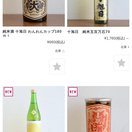
純米酒 十旭日 わんわんカップ180
十旭日 純米五百万石70
ｍｌ
¥1,760
(税込)
～
¥660
(税込)
在庫 ×
在庫 △