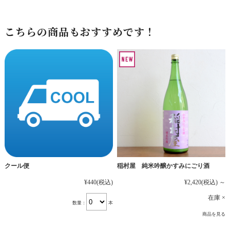
こちらの商品もおすすめです！
稲村屋 純米吟醸かすみにごり酒
クール便
¥2,420
(税込)
～
¥440
(税込)
在庫 ×
数量：
本
商品を見る