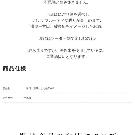
不思議と飲み飽きません。
当店はにごり酒を選択し
バナナフルーティな香りが楽しめます♪
濃厚ー甘口、酸多めをイメージしたお酒。
夏にはソーダ－割で楽しむのも♪
純米造りですが、等外米を使用している為、
普通酒扱いとなります。
商品仕様
製品名:
十旭日 麹39にごり生720ml
メーカー:
十旭日