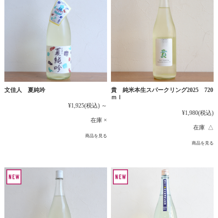
貴 純米本生スパークリング2025 720
文佳人 夏純吟
ｍｌ
¥1,925
(税込)
～
¥1,980
(税込)
在庫 ×
在庫 △
商品を見る
商品を見る