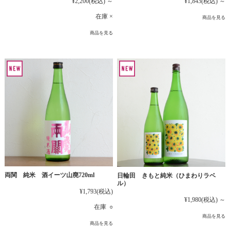
¥2,200
(税込)
～
¥1,843
(税込)
～
在庫 ×
商品を見る
商品を見る
両関 純米 酒イーツ山廃720ml
日輪田 きもと純米（ひまわりラベ
ル）
¥1,793
(税込)
¥1,980
(税込)
～
在庫 ○
商品を見る
商品を見る