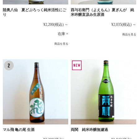
陸奥八仙 夏どぶろっく純米活性にご
酉与右衛門（よえもん）夏ぎんが 純
り
米吟醸直汲み生原酒
¥2,200
(税込)
～
¥2,035
(税込)
～
在庫 ×
商品を見る
商品を見る
マル飛 亀の尾 生酒
両関 純米吟醸無濾過