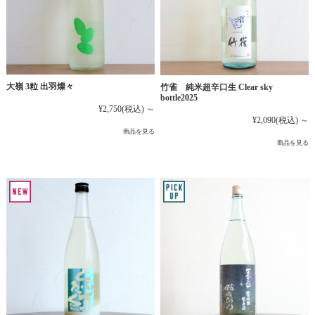
大嶺 3粒 出羽燦々
竹雀 純米超辛口生 Clear sky
bottle2025
¥2,750
(税込)
～
¥2,090
(税込)
～
商品を見る
商品を見る