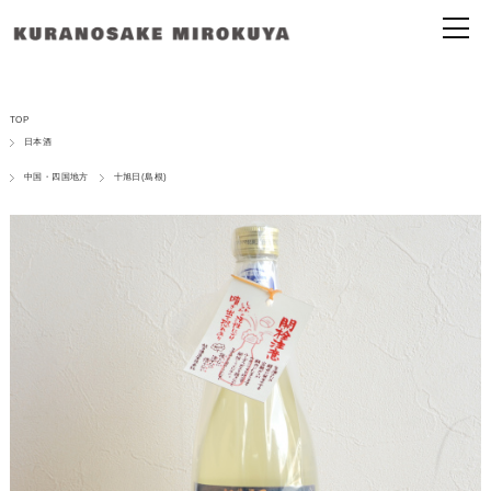
TOP
日本酒
中国・四国地方
十旭日(島根)