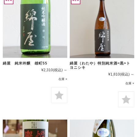
綿屋 純米吟醸 雄町55
綿屋（わたや）特別純米酒<黒>ト
ヨニシキ
¥2,310
(税込)
～
¥1,810
(税込)
～
在庫 ×
在庫 ×