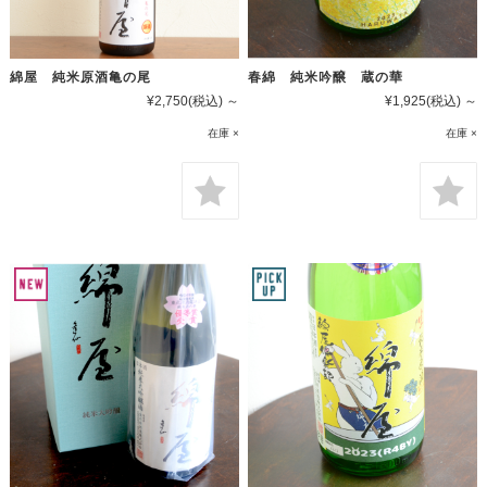
綿屋 純米原酒亀の尾
春綿 純米吟醸 蔵の華
¥2,750
(税込)
～
¥1,925
(税込)
～
在庫 ×
在庫 ×