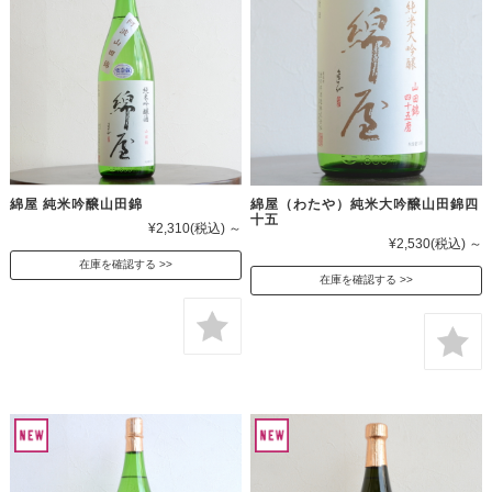
綿屋 純米吟醸山田錦
綿屋（わたや）純米大吟醸山田錦四
十五
¥2,310
(税込)
～
¥2,530
(税込)
～
在庫を確認する
在庫を確認する