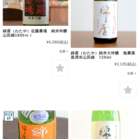
綿屋（わたや）佐藤農場 純米吟醸
山田錦1800ｍｌ
¥4,290
(税込)
在庫 ×
綿屋（わたや）純米大吟醸 無農薬
黒澤米山田錦 720ml
¥3,135
(税込)
在庫 ×