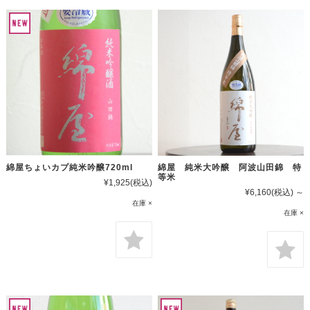
綿屋ちょいカプ純米吟醸720ml
綿屋 純米大吟醸 阿波山田錦 特
等米
¥1,925
(税込)
¥6,160
(税込)
～
在庫 ×
在庫 ×