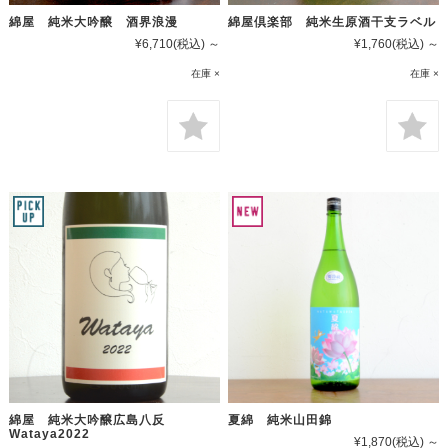
綿屋 純米大吟醸 酒界浪漫
綿屋倶楽部 純米生原酒干支ラベル
¥6,710
(税込)
～
¥1,760
(税込)
～
在庫 ×
在庫 ×
綿屋 純米大吟醸広島八反
夏綿 純米山田錦
Wataya2022
¥1,870
(税込)
～