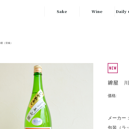
Sake
Wine
Daily 
東北の地酒
JAPAN
日本
関東の地酒
綿屋（宮城）
FRANCE
信越・北陸地方
フランス
の地酒
キッ
ITALY
関西の地酒
イタリア
グラ
綿屋 
中部地方の地酒
GERMANY
ドイツ
中国・四国地方
価格:
ヘ
の地酒
メーカー
包装（ラッ