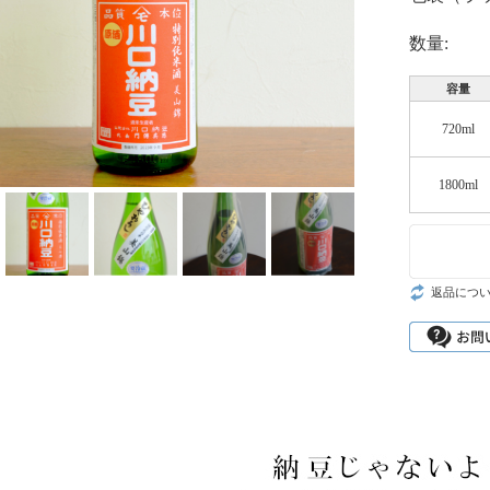
数量:
容量
720ml
1800ml
返品につ