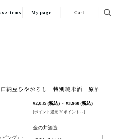
use items
My page
Cart
飲料
調味料
食品
チン用品
ス・酒器・
川口納豆ひやおろし 特別純米酒 原酒
器
¥2,035
(税込)
¥3,960
(税込)
ルスケア
～
[ポイント還元 20ポイント～]
：
金の井酒造
ピング）: