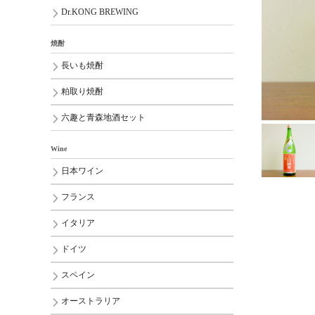
Dr.KONG BREWING
焼酎
長いも焼酎
粕取り焼酎
六趣と青森地酒セット
Wine
日本ワイン
フランス
イタリア
ドイツ
スペイン
オーストラリア