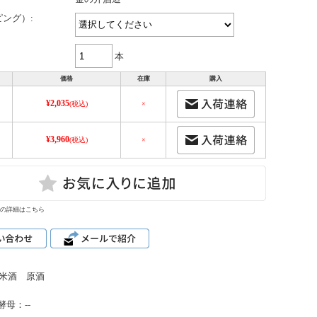
ング）:
本
価格
在庫
購入
¥2,035
(税込)
×
¥3,960
(税込)
×
の詳細はこちら
米酒 原酒
酵母：--