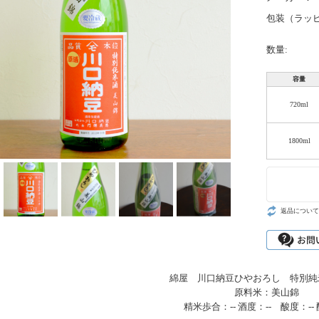
包装（ラッピ
数量:
容量
720ml
1800ml
返品について
綿屋 川口納豆ひやおろし 特別純
原料米：美山錦
精米歩合：-- 酒度：-- 酸度：-- 