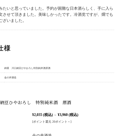
みたいと思っていました。予約が困難な日本酒らしく、手に入ら
文させて頂きました。美味しかったです。冷酒党ですが、燗でも
ございました。
仕様
綿屋 川口納豆ひやおろし特別純米酒原酒
金の井酒造
納豆ひやおろし 特別純米酒 原酒
¥2,035
(税込)
¥3,960
(税込)
～
[ポイント還元 20ポイント～]
金の井酒造