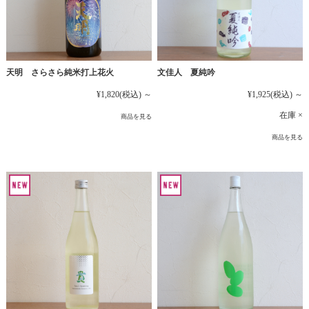
文佳人 夏純吟
天明 さらさら純米打上花火
¥1,925
(税込)
～
¥1,820
(税込)
～
在庫 ×
商品を見る
商品を見る