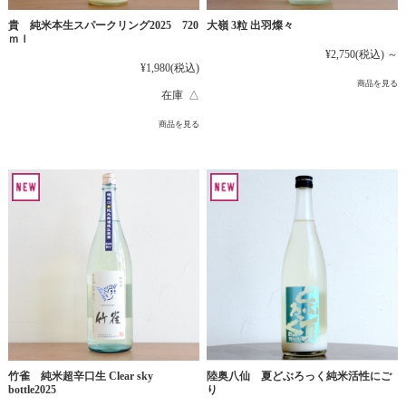
貴 純米本生スパークリング2025 720
大嶺 3粒 出羽燦々
ｍｌ
¥2,750
(税込)
～
¥1,980
(税込)
商品を見る
在庫 △
商品を見る
竹雀 純米超辛口生 Clear sky
陸奥八仙 夏どぶろっく純米活性にご
bottle2025
り