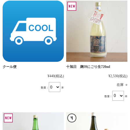
十旭日 麹39にごり生720ml
クール便
¥2,530
(税込)
¥440
(税込)
在庫 ○
数量：
本
数量：
本