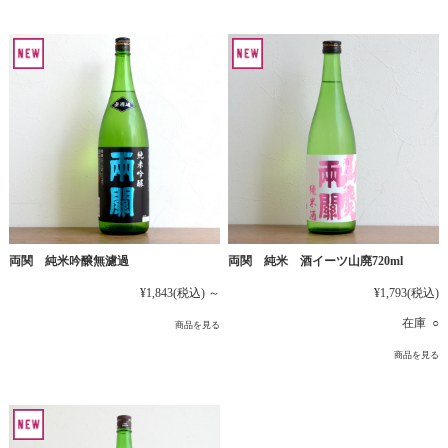
両関 純米吟醸無濾過
両関 純米 酒イーツ山廃720ml
¥1,843
(税込)
～
¥1,793
(税込)
在庫 ○
商品を見る
商品を見る