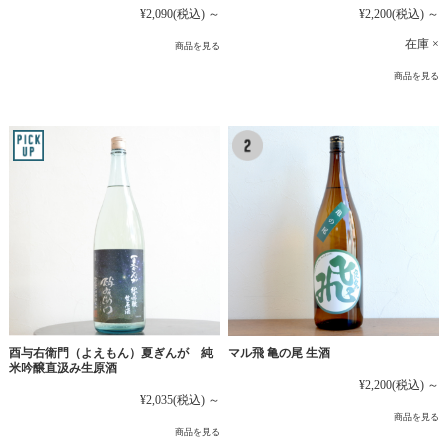
¥2,090
(税込)
～
¥2,200
(税込)
～
在庫 ×
商品を見る
商品を見る
マル飛 亀の尾 生酒
酉与右衛門（よえもん）夏ぎんが 純
米吟醸直汲み生原酒
¥2,200
(税込)
～
¥2,035
(税込)
～
商品を見る
商品を見る