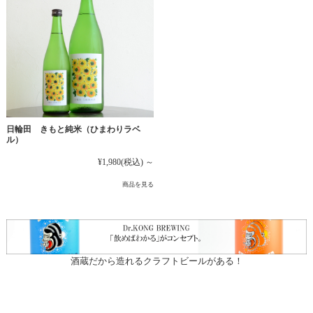
日輪田 きもと純米（ひまわりラベ
ル）
¥1,980
(税込)
～
商品を見る
酒蔵だから造れるクラフトビールがある！