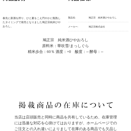
製品名:
鳩正宗 純米酒ひやおろし
春先に新酒を搾り、ひと夏をこえ円やかに瓶熟し
たタイミングで発売となりました鳩正宗純米ひや
おろし。
メーカー:
鳩正宗株式会社
鳩正宗 純米酒ひやおろし
原料米：華吹雪/まっしぐら
精米歩合：60％ 酒度：+0 酸度：-- 酵母：--
当店は店頭販売と同時に商品を共有しているため、在庫管理
には迅速な対応を心掛けてはおりますが、ホームページでの
ご注文との入れ違いによりまして在庫のある商品でも欠品し