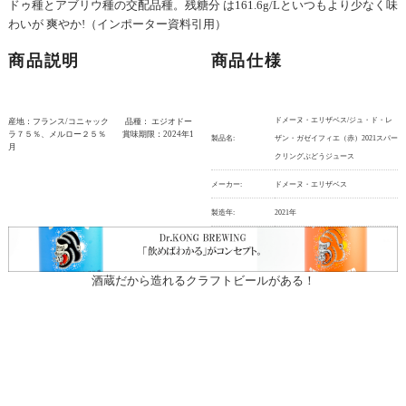
ドゥ種とアブリウ種の交配品種。残糖分 は161.6g/Lといつもより少なく味
わいが 爽やか!（インポーター資料引用）
商品説明
商品仕様
ドメーヌ・エリザベス/ジュ・ド・レ
産地：フランス/コニャック 品種： エジオドー
ラ７５％、メルロー２５％ 賞味期限：2024年1
製品名:
ザン・ガゼイフィエ（赤）2021スパー
月
クリングぶどうジュース
メーカー:
ドメーヌ・エリザベス
製造年:
2021年
酒蔵だから造れるクラフトビールがある！