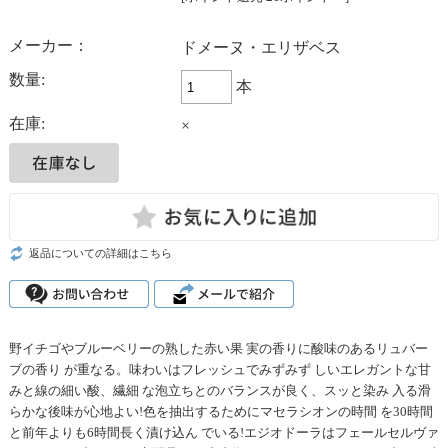
メーカー：
ドメーヌ・エリザベス
数量:
本
在庫:
×
返品についての詳細はこちら
野イチゴやブルーベリーの熟した赤い果 実の香りに酸味のあるリュバー
ブの香り が重なる。味わいはフレッシュでみずみず しいエレガントな甘
みと線の細い酸、繊細 な泡立ちとのバランスが良く、スッと染み 入る滑
らかな後味が心地よい!色を抽出するためにマセラシオンの時間 を30時間
と前年よりも6時間長く漬け込ん でいる!エジオドーラはフェールセルヴァ