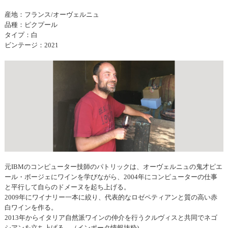
産地：フランス/オーヴェルニュ
品種：ピクプール
タイプ：白
ビンテージ：2021
元IBMのコンピューター技師のパトリックは、オーヴェルニュの鬼才ピエ
ール・ボージェにワインを学びながら、2004年にコンピューターの仕事
と平行して自らのドメーヌを起ち上げる。
2009年にワイナリー一本に絞り、代表的なロゼペティアンと質の高い赤
白ワインを作る。
2013年からイタリア自然派ワインの仲介を行うクルヴィスと共同でネゴ
シアンを立ち上げる。（インポータ情報抜粋)