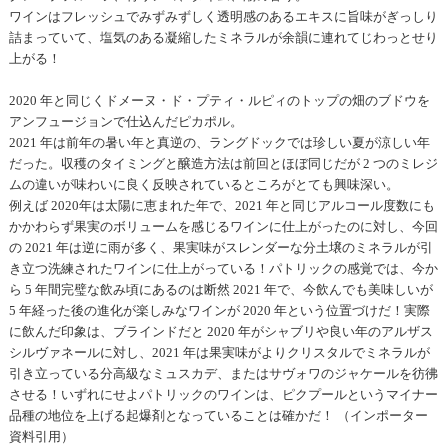
ワインはフレッシュでみずみずしく透明感のあるエキスに旨味がぎっしり
詰まっていて、塩気のある凝縮したミネラルが余韻に連れてじわっとせり
上がる！
2020 年と同じくドメーヌ・ド・プティ・ルピィのトップの畑のブドウを
アンフュージョンで仕込んだピカポル。
2021 年は前年の暑い年と真逆の、ラングドックでは珍しい夏が涼しい年
だった。収穫のタイミングと醸造方法は前回とほぼ同じだが 2 つのミレジ
ムの違いが味わいに良く反映されているところがとても興味深い。
例えば 2020年は太陽に恵まれた年で、2021 年と同じアルコール度数にも
かかわらず果実のボリュームを感じるワインに仕上がったのに対し、今回
の 2021 年は逆に雨が多く、果実味がスレンダーな分土壌のミネラルが引
き立つ洗練されたワインに仕上がっている！パトリックの感覚では、今か
ら 5 年間完璧な飲み頃にあるのは断然 2021 年で、今飲んでも美味しいが
5 年経った後の進化が楽しみなワインが 2020 年という位置づけだ！実際
に飲んだ印象は、ブラインドだと 2020 年がシャブリや良い年のアルザス
シルヴァネールに対し、2021 年は果実味がよりクリスタルでミネラルが
引き立っている分高級なミュスカデ、またはサヴォワのジャケールを彷彿
させる！いずれにせよパトリックのワインは、ピクプールというマイナー
品種の地位を上げる起爆剤となっていることは確かだ！ （インポーター
資料引用）