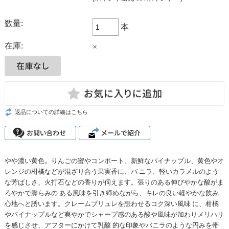
数量:
本
在庫:
×
返品についての詳細はこちら
やや濃い黄色。りんごの蜜やコンポート、新鮮なパイナップル、黄色やオ
レンジの柑橘などが混ざり合う果実香に、バ ニラ、軽いカラメルのよう
な芳ばしさ、火打石などの香りが伺えます。張りのある伸びやかな酸がま
ろやかで膨らみの ある風味を引き締めながら、キレの良い軽やかな飲み
心地へと誘います。クレームブリュレを想わせるコク深い風味 に、柑橘
やパイナップルなど爽やかでシャープ感のある酸や風味が加わりメリハリ
を感じさせ、アフターにかけて乳酸 的な印象やバニラのような円みを帯