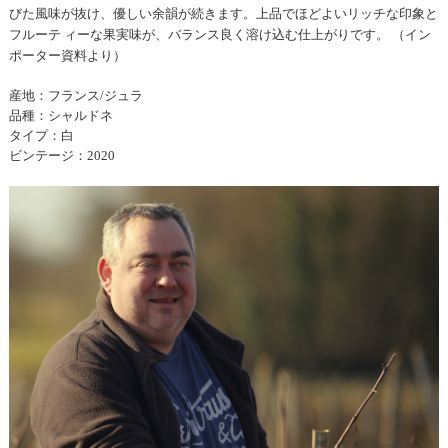
びた風味が抜け、優しい余韻が続きます。上品でほどよいリッチな印象と
フルーテ ィーな果実味が、バランス良く溶け込む仕上がりです。 （イン
ポーター資料より）
産地：フランス/ジュラ
品種：シャルドネ
タイプ：白
ビンテージ：2020