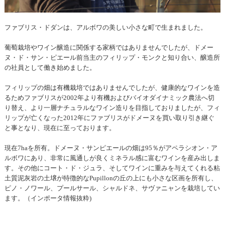
ファブリス・ドダンは、アルボワの美しい小さな町で生まれました。
葡萄栽培やワイン醸造に関係する家柄ではありませんでしたが、ドメー
ヌ・ド・サン・ピエール前当主のフィリップ・モンクと知り合い、醸造所
の社員として働き始めました。
フィリップの畑は有機栽培ではありませんでしたが、健康的なワインを造
るためファブリスが2002年より有機およびバイオダイナミック農法へ切
り替え、より一層ナチュラルなワイン造りを目指しておりましたが、フィ
リップが亡くなった2012年にファブリスがドメーヌを買い取り引き継ぐ
と事となり、現在に至っております。
現在7haを所有。ドメーヌ・サンピエールの畑は95％がアペラシオン・ア
ルボワにあり、非常に風通しが良くミネラル感に富むワインを産み出しま
す。その他にコート・ド・ジュラ、そしてワインに重みを与えてくれる粘
土質泥灰岩の土壌が特徴的なPupillonの丘の上にも小さな区画を所有し、
ピノ・ノワール、プールサール、シャルドネ、サヴァニャンを栽培してい
ます。（インポータ情報抜粋)