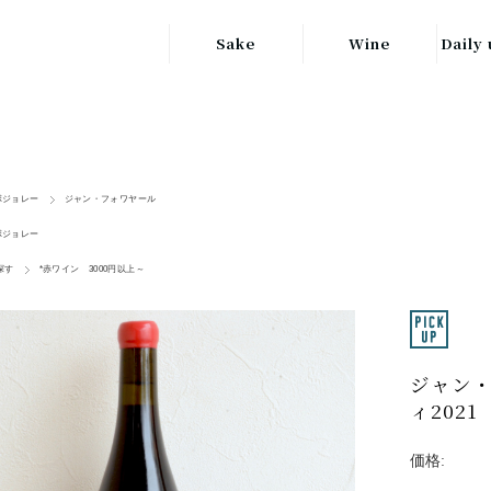
Sake
Wine
Daily 
東北の地酒
JAPAN
日本
関東の地酒
FRANCE
信越・北陸地方
フランス
ボジョレー
ジャン・フォワヤール
の地酒
ボジョレー
キッ
ITALY
関西の地酒
イタリア
探す
*赤ワイン 3000円以上～
グラ
中部地方の地酒
GERMANY
ドイツ
中国・四国地方
ヘ
ジャン・
の地酒
ィ2021
価格: