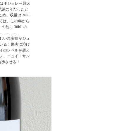
ィはボジョレー最大
ぐ試練の年だったと
、収量は 20hL
いては、この年から
）の他に 30hL の
..............
しい果実味がジュ
いる！果実に溶け
イのレベルを超え
ノ、ニュイ・サン
彷彿させる！