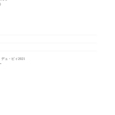
）
デュ・ピィ2021
ー