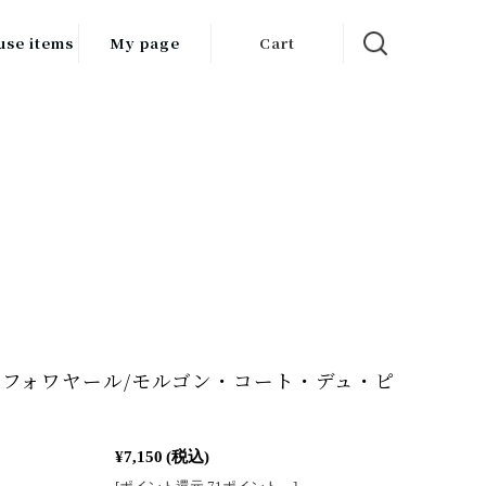
use items
My page
Cart
飲料
調味料
食品
チン用品
ス・酒器・
器
ルスケア
フォワヤール/モルゴン・コート・デュ・ピ
¥7,150
(税込)