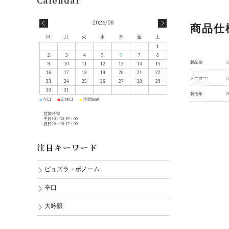
2026/08
商品仕
日
月
火
水
木
金
土
1
2
3
4
5
6
7
8
製品名:
9
10
11
12
13
14
15
16
17
18
19
20
21
22
メーカー:
23
24
25
26
27
28
29
30
31
製造年:
2
今日
定休日
時間短縮
■
■
■
営業時間
平日10：30-19：00
祝日10：30-17：00
注目キーワード
ピュズラ・ボノーム
辛口
大吟醸