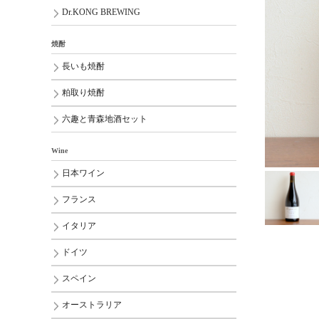
Dr.KONG BREWING
焼酎
長いも焼酎
粕取り焼酎
六趣と青森地酒セット
Wine
日本ワイン
フランス
イタリア
ドイツ
スペイン
オーストラリア