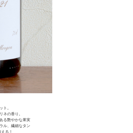
ット。
リネの香り。
ある艶やかな果実
ラル、繊細なタン
与える！