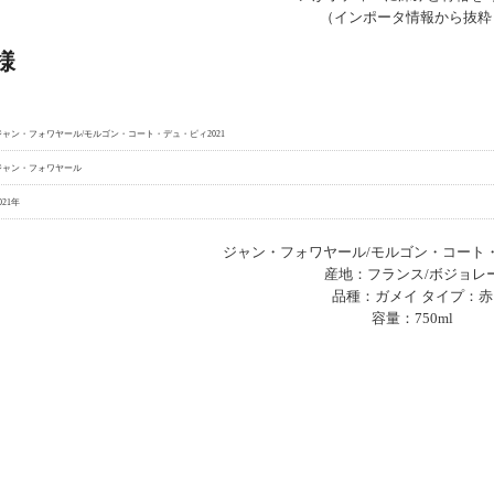
（インポータ情報から抜粋
様
ジャン・フォワヤール/モルゴン・コート・デュ・ピィ2021
ジャン・フォワヤール
021年
ジャン・フォワヤール/モルゴン・コート・
産地：フランス/ボジョレ
品種：ガメイ タイプ：赤
容量：750ml