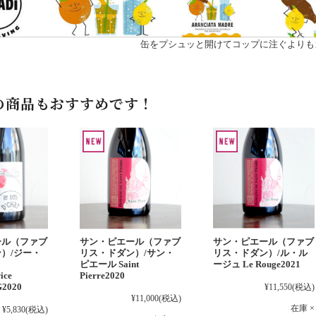
缶をプシュッと開けてコップに注ぐよりも
の商品もおすすめです！
ール（ファブ
サン・ピエール（ファブ
サン・ピエール（ファブ
）/ジー・
リス・ドダン）/サン・
リス・ドダン）/ル・ル
ピエール Saint
ージュ Le Rouge2021
ice
Pierre2020
G2020
¥11,550
(税込)
¥11,000
(税込)
在庫 ×
¥5,830
(税込)