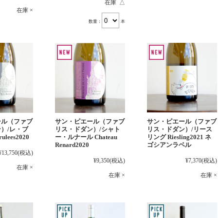
在庫 △
在庫 ×
数量：
本
ール（ファブ
サン・ピエール（ファブ
サン・ピエール（ファブ
）/レ・ブ
リス・ドダン）/シャト
リス・ドダン）/リース
ulees2020
ー・ルナール Chateau
リング Riesling2021 ネ
Renard2020
ゴシアンラベル
¥13,750
(税込)
¥9,350
(税込)
¥7,370
(税込)
在庫 ×
在庫 ×
在庫 ×