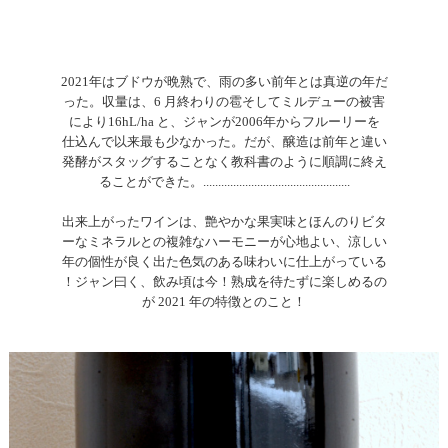
2021年はブドウが晩熟で、雨の多い前年とは真逆の年だ
った。収量は、6 月終わりの雹そしてミルデューの被害
により16hL/ha と、ジャンが2006年からフルーリーを
仕込んで以来最も少なかった。だが、醸造は前年と違い
発酵がスタッグすることなく教科書のように順調に終え
ることができた。.................................................
出来上がったワインは、艶やかな果実味とほんのりビタ
ーなミネラルとの複雑なハーモニーが心地よい、涼しい
年の個性が良く出た色気のある味わいに仕上がっている
！ジャン曰く、飲み頃は今！熟成を待たずに楽しめるの
が 2021 年の特徴とのこと！