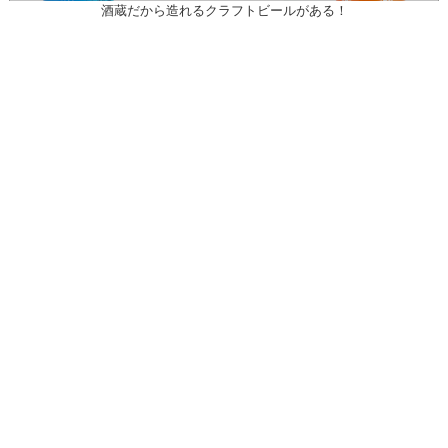
酒蔵だから造れるクラフトビールがある！
〒031-0804 青森県八戸市青葉1-10-13
営業時間：月～土（祝日を除く）
午前10時30～午後7時
祝日
午前10時30～午後5時
20歳未満の者の飲酒は法律で禁止されている。