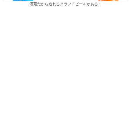
酒蔵だから造れるクラフトビールがある！
〒031-0804 青森県八戸市青葉1-10-13
営業時間：月～土（祝日を除く）
午前10時30～午後7時
祝日
午前10時30～午後5時
20歳未満の者の飲酒は法律で禁止されている。