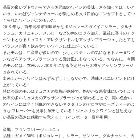
品質の良いブドウからできる無添加のワインの美味しさを知ってほしいと
いう、いわばヴァンナチュールが楽しめる入り口的なコンセプトとしてつ
くられたワインがこのモルだ。
2019 年も、前年同様果実味豊かなボジョレーのガメイにシラー、グルナ
ッシュ、カリニャン、メルローなどの南のコクを加え、最後に香りのアク
セントとなるミュスカ・アレクサンドルをアッサンブラージュしたとても
バランスが良く飲みやすいワインに仕上がっている！
またモルは、生産量が多いので、少しボラティルの気になるドメーヌワイ
ンなどをアッサンブラージュする受け皿にもなっている。ちなみに、今回
のモルには、本来ルル 2019 年になる予定だった 2 樽がアッサンブラージ
ュされている。
出来上がったワインはみずみずしくしなやかで、洗練されエレガントに仕
上がっている！
特に今回のモルはミュスカの塩梅が絶妙で、艶やかな果実味にいつもより
比率の多いミュスカのアッサンブラー ジュが加わることで、濃い色合い
のワインには全く想像のできないネクタリンのアロマやローズティーのよ
うな フレーバーを見事に演出している！ジェネリックワインとは思えな
い品質の高さに感動すら覚える！ （インポーター資料引用）
産地：フランス/オーヴェルニュ
品種：ガメイ50%（ボジョレー）、シラー、サンソー、グルナッシュ、カ