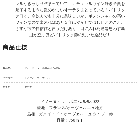
ラルがぎっしり詰まっていて、ナチュラルワイン好き全員を
魅了するような艶めかしいオーラをまとっている！パトリッ
ク曰く、今飲んでも十分に美味しいが、ポテンシャルの高い
ワインなので出来ればあと 5 年は寝かせてほしいとのこと。
さすが彼の自信作と言うだけあり、口に入れた途端思わず鳥
肌が立つほどパトリック節の効いた逸品だ！
商品仕様
製品名:
ドメーヌ・ラ・ボエム/ルル2022
メーカー:
ドメーヌ・ラ・ボエム
製造年:
2022年
ドメーヌ・ラ・ボエム/ルル2022
産地：フランス/オーヴェルニュ地方
品種：ガメイ・ド・オーヴェルニュ タイプ：赤
容量：750ｍｌ