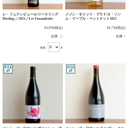
レ・フュナンビュール/リースリング
メゾン・モリッツ・プラド/ヌ・ソン
Riesling ／2021／Les Funambules
ム・リーブル・ペットナット2022
¥4,950
(税込)
¥4,730
(税込)
在庫 △
在庫 ×
数量：
本