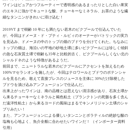
ワインはピュアかつフルーティーで透明感のあるまったりとした白い果実
のエキスに強かでキュートな酸、チョーキーなミネラル、お茶のような繊
細なタンニンがきれいに溶け込む！
2019VT まで樹齢 10 年にも満たない若木のピクプールで仕込んでいた
が、今回はドメーヌ・ド・プティ・ルビィのオーナーがパトリックの実力
を見込み、ドメーヌの中のトップの畑のブドウを分けてくれた。ちなみに
トップの畑は、海沿いの平地の砂地土壌に多いピクプールには珍しく傾斜
の急な石灰質土壌で樹齢も35年と比較的古く、ピクプールらしくない北の
シャルドネのような特徴があるようだ。
前回まで、ニュートラルな若木のピクプールにアクセントを加えるため
100%マセラシオンを施したが、今回はテロワールとブドウのポテンシャ
ルを見るため、敢えて直接プレスのジュースを主体に 30%だけ除梗した
ブドウを漬け込みアンフュージョンで仕込んだ。
出来上がったワインは、南の品種とは思えない清涼感があり、石灰土壌か
ら来るチョーキーなミネラルと褐色粘土（プランクトンの死骸を多く含ん
だ遠洋性粘土）から来るヨードの風味はまるでキンメリジャン土壌のシャ
ブリみたい！
また、アンフュージョンによる優しいタンニンとボラティルの絶妙な酸の
塩梅も心地よく、魚介全般に合わせたいワインだ！ （インポーター資料
引用）