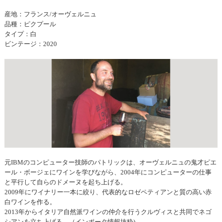
産地：フランス/オーヴェルニュ
品種：ピクプール
タイプ：白
ビンテージ：2020
元IBMのコンピューター技師のパトリックは、オーヴェルニュの鬼才ピエ
ール・ボージェにワインを学びながら、2004年にコンピューターの仕事
と平行して自らのドメーヌを起ち上げる。
2009年にワイナリー一本に絞り、代表的なロゼペティアンと質の高い赤
白ワインを作る。
2013年からイタリア自然派ワインの仲介を行うクルヴィスと共同でネゴ
シアンを立ち上げる。（インポータ情報抜粋)