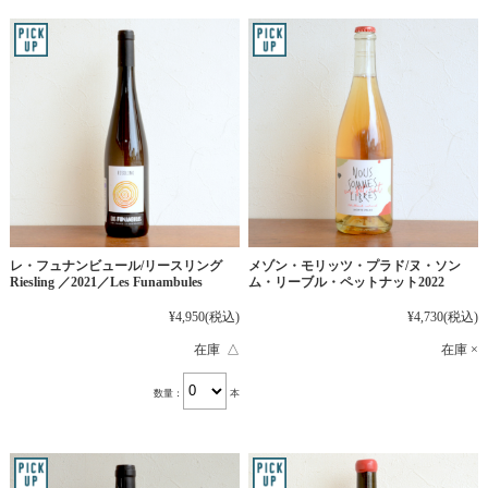
レ・フュナンビュール/リースリング
メゾン・モリッツ・プラド/ヌ・ソン
Riesling ／2021／Les Funambules
ム・リーブル・ペットナット2022
¥4,950
(税込)
¥4,730
(税込)
在庫 △
在庫 ×
数量：
本