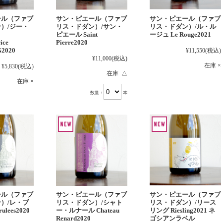
ール（ファブ
サン・ピエール（ファブ
サン・ピエール（ファブ
）/ジー・
リス・ドダン）/サン・
リス・ドダン）/ル・ル
ピエール Saint
ージュ Le Rouge2021
ice
Pierre2020
G2020
¥11,550
(税込)
¥11,000
(税込)
在庫 ×
¥5,830
(税込)
在庫 △
在庫 ×
数量：
本
ール（ファブ
サン・ピエール（ファブ
サン・ピエール（ファブ
）/レ・ブ
リス・ドダン）/シャト
リス・ドダン）/リース
ulees2020
ー・ルナール Chateau
リング Riesling2021 ネ
Renard2020
ゴシアンラベル