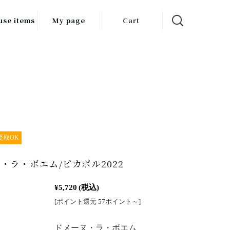
use items
My page
Cart
飲料
調味料
食品
チン用品
ス・酒器・
受取OK
器
・ラ・ボエム/ピカポル2022
ルスケア
¥5,720
(税込)
[ポイント還元 57ポイント～]
：
ドメーヌ・ラ・ボエム