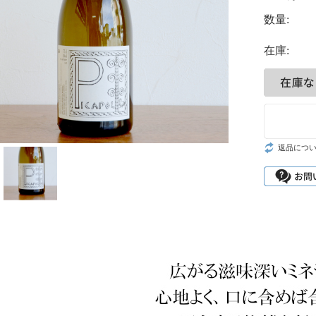
数量:
在庫:
返品につ