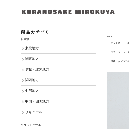
商品カテゴリ
TOP
日本酒
フランス
東北地方
フランス
関東地方
価格・タイプで
信越・北陸地方
関西地方
中部地方
中国・四国地方
リキュール
クラフトビール