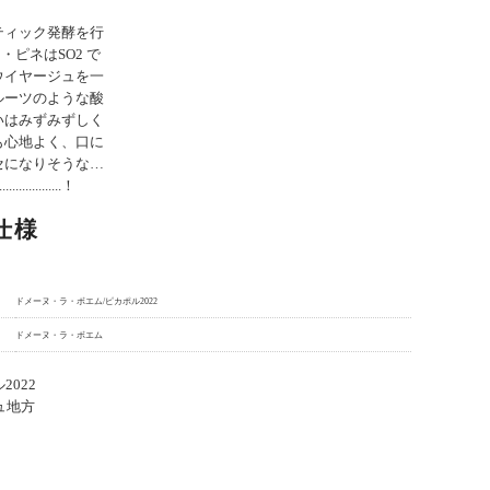
ティック発酵を行
・ピネはSO2 で
ウイヤージュを一
ルーツのような酸
いはみずみずしく
も心地よく、口に
セになりそうな…
............！
仕様
ドメーヌ・ラ・ボエム/ピカポル2022
ドメーヌ・ラ・ボエム
022
ュ地方