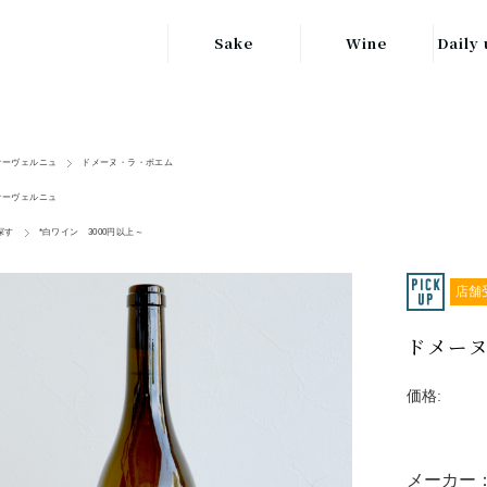
Sake
Wine
Daily 
東北の地酒
JAPAN
日本
関東の地酒
オーヴェルニュ
ドメーヌ・ラ・ボエム
FRANCE
信越・北陸地方
フランス
オーヴェルニュ
の地酒
探す
*白ワイン 3000円以上～
キッ
ITALY
関西の地酒
イタリア
グラ
店舗
中部地方の地酒
GERMANY
ドイツ
ドメーヌ
中国・四国地方
ヘ
の地酒
価格:
メーカー