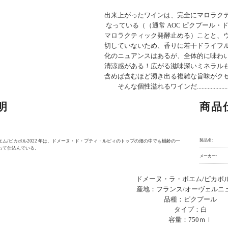
出来上がったワインは、完全にマロラク
なっている（（通常 AOC ピクプール・ド
マロラクティック発酵止める）ことと、
切していないため、香りに若干ドライフ
化のニュアンスはあるが、全体的に味わ
清涼感がある！広がる滋味深いミネラル
含めば含むほど湧き出る複雑な旨味がク
そんな個性溢れるワインだ...........................
明
商品
製品名:
ム/ピカポル2022 年は、ドメーヌ・ド・プティ・ルピィのトップの畑の中でも樹齢の一
って仕込んでいる。
メーカー:
ドメーヌ・ラ・ボエム/ピカポル2
産地：フランス/オーヴェルニ
品種：ピクプール
タイプ：白
容量：750ｍｌ