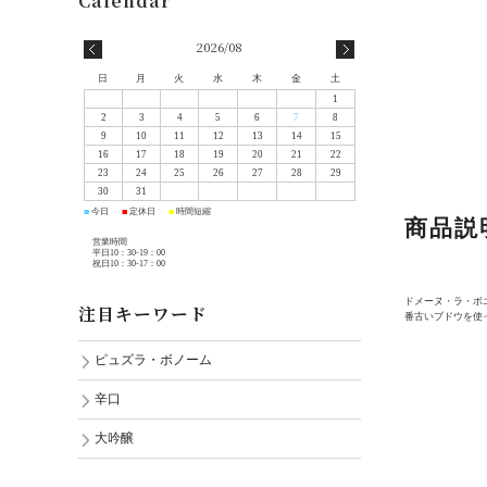
2026/08
日
月
火
水
木
金
土
1
2
3
4
5
6
7
8
9
10
11
12
13
14
15
16
17
18
19
20
21
22
23
24
25
26
27
28
29
30
31
今日
定休日
時間短縮
■
■
■
商品説
営業時間
平日10：30-19：00
祝日10：30-17：00
ドメーヌ・ラ・ボエ
注目キーワード
番古いブドウを使
ピュズラ・ボノーム
辛口
大吟醸