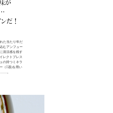
まれた当たり年だ
け込むアンフュー
に清涼感を残す
イレクトプレス
ュの持つミネラ
ー（器)を用い
............。