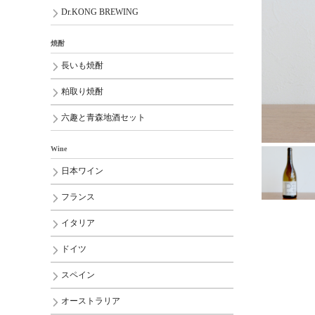
Dr.KONG BREWING
焼酎
長いも焼酎
粕取り焼酎
六趣と青森地酒セット
Wine
日本ワイン
フランス
イタリア
ドイツ
スペイン
オーストラリア